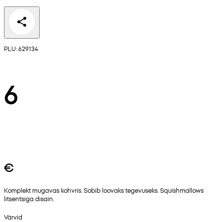
PLU: 629134
6
€
Komplekt mugavas kohvris. Sobib loovaks tegevuseks. Squishmallows
litsentsiga disain.
Värvid