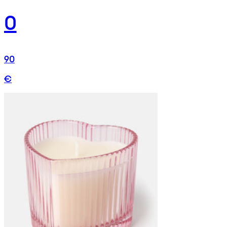
0
90
€