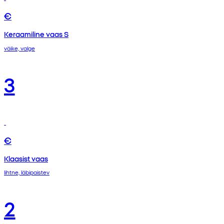
€
Keraamiline vaas S
väike, valge
3
€
Klaasist vaas
lihtne, läbipaistev
2