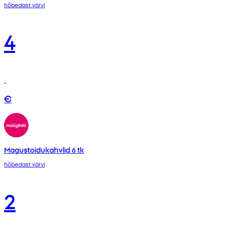
hõbedast värvi
4
€
Magustoidukahvlid 6 tk
hõbedast värvi
2