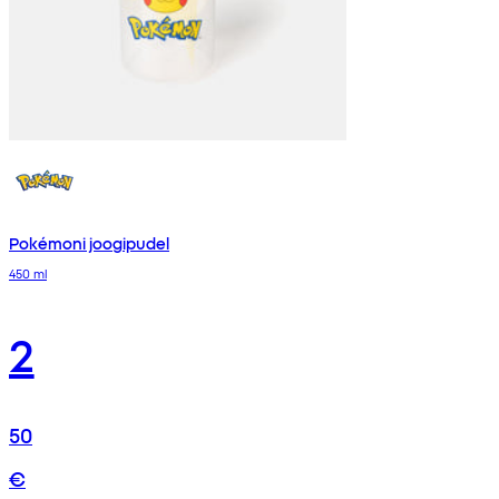
Pokémoni joogipudel
450 ml
2
50
€