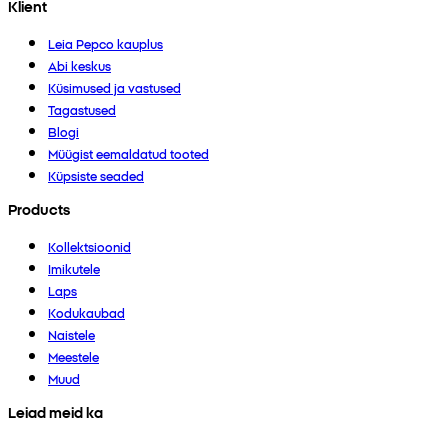
Klient
Leia Pepco kauplus
Abi keskus
Küsimused ja vastused
Tagastused
Blogi
Müügist eemaldatud tooted
Küpsiste seaded
Products
Kollektsioonid
Imikutele
Laps
Kodukaubad
Naistele
Meestele
Muud
Leiad meid ka