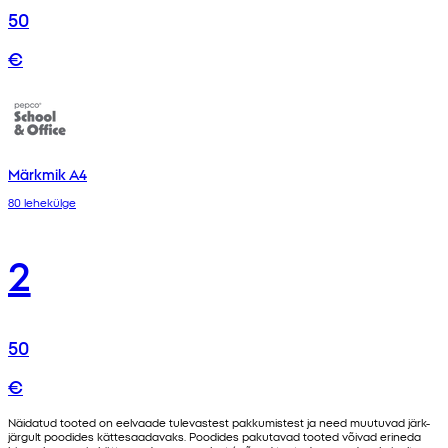
50
€
Märkmik A4
80 lehekülge
2
50
€
Näidatud tooted on eelvaade tulevastest pakkumistest ja need muutuvad järk-
järgult poodides kättesaadavaks. Poodides pakutavad tooted võivad erineda