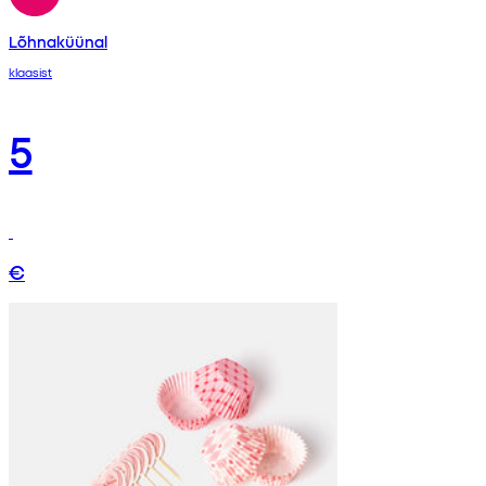
Lõhnaküünal
klaasist
5
€