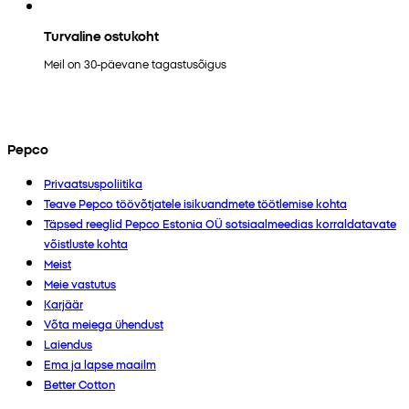
Turvaline ostukoht
Meil on 30-päevane tagastusõigus
Pepco
Privaatsuspoliitika
Teave Pepco töövõtjatele isikuandmete töötlemise kohta
Täpsed reeglid Pepco Estonia OÜ sotsiaalmeedias korraldatavate
võistluste kohta
Meist
Meie vastutus
Karjäär
Võta meiega ühendust
Laiendus
Ema ja lapse maailm
Better Cotton