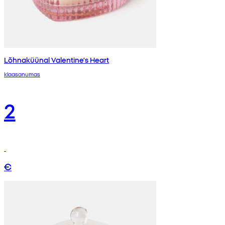
Lõhnaküünal Valentine's Heart
klaasanumas
2
€