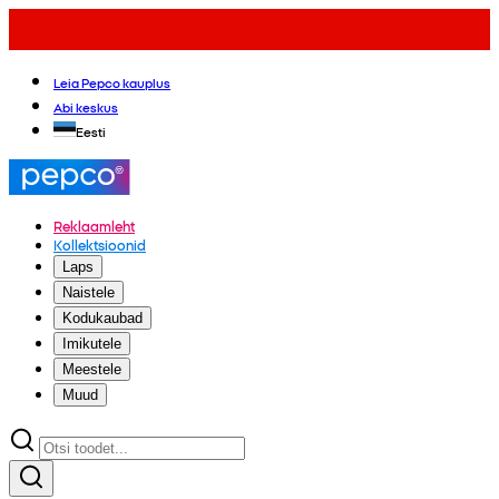
Leia Pepco kauplus
Abi keskus
Eesti
Reklaamleht
Kollektsioonid
Laps
Naistele
Kodukaubad
Imikutele
Meestele
Muud