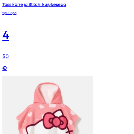
Tass kõrre ja Stitchi kujukesega
figuuriga
4
50
€