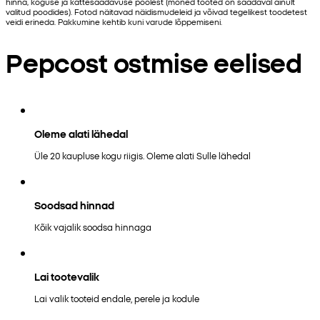
hinna, koguse ja kättesaadavuse poolest (mõned tooted on saadaval ainult
valitud poodides). Fotod näitavad näidismudeleid ja võivad tegelikest toodetest
veidi erineda. Pakkumine kehtib kuni varude lõppemiseni.
Pepcost ostmise eelised
Oleme alati lähedal
Üle 20 kaupluse kogu riigis. Oleme alati Sulle lähedal
Soodsad hinnad
Kõik vajalik soodsa hinnaga
Lai tootevalik
Lai valik tooteid endale, perele ja kodule