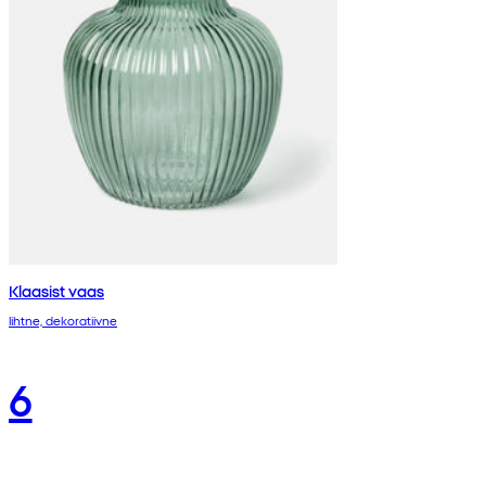
Klaasist vaas
lihtne, dekoratiivne
6