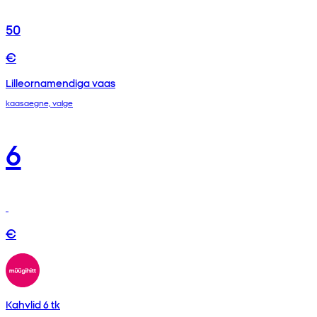
50
€
Lilleornamendiga vaas
kaasaegne, valge
6
€
Kahvlid 6 tk