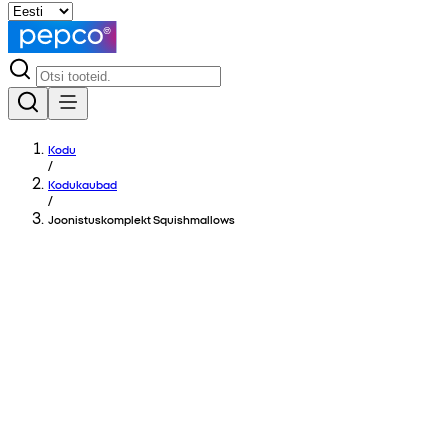
Kodu
/
Kodukaubad
/
Joonistuskomplekt Squishmallows