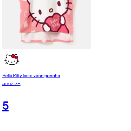
Hello Kitty laste vanniponcho
60 x 120 cm
5