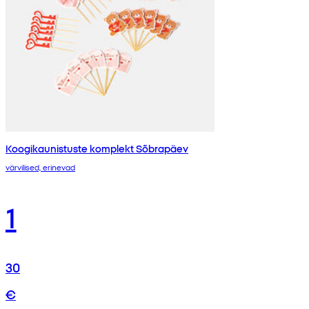
Koogikaunistuste komplekt Sõbrapäev
värvilised, erinevad
1
30
€