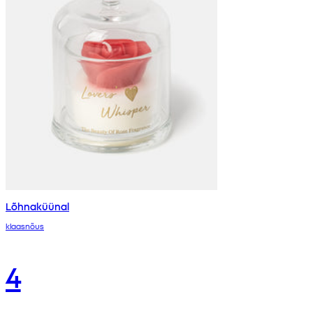
Lõhnaküünal
klaasnõus
4