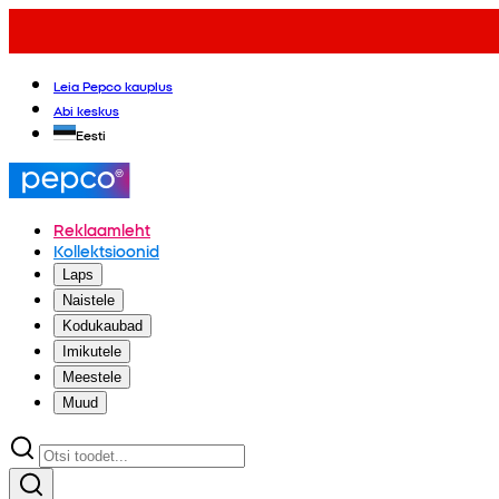
Leia Pepco kauplus
Abi keskus
Eesti
Reklaamleht
Kollektsioonid
Laps
Naistele
Kodukaubad
Imikutele
Meestele
Muud