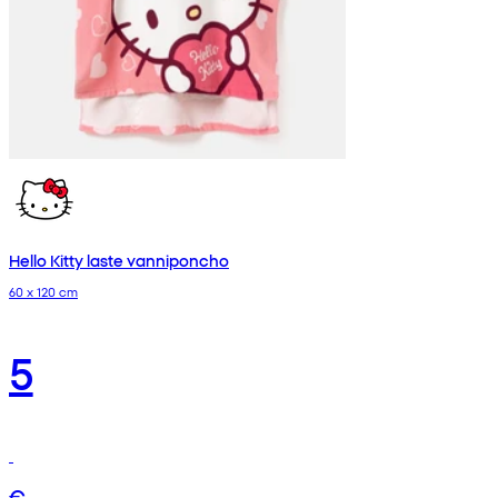
Hello Kitty laste vanniponcho
60 x 120 cm
5
€