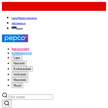
Leia Pepco kauplus
Abi keskus
Eesti
Reklaamleht
Kollektsioonid
Laps
Naistele
Kodukaubad
Imikutele
Meestele
Muud