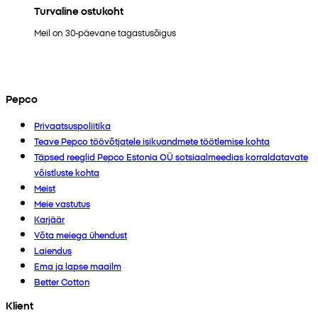
Turvaline ostukoht
Meil on 30-päevane tagastusõigus
Pepco
Privaatsuspoliitika
Teave Pepco töövõtjatele isikuandmete töötlemise kohta
Täpsed reeglid Pepco Estonia OÜ sotsiaalmeedias korraldatavate
võistluste kohta
Meist
Meie vastutus
Karjäär
Võta meiega ühendust
Laiendus
Ema ja lapse maailm
Better Cotton
Klient