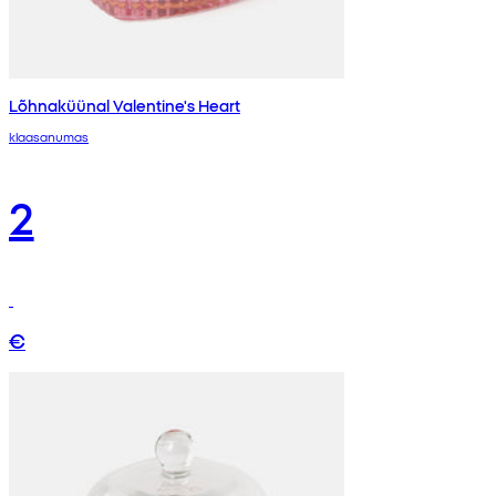
Lõhnaküünal Valentine's Heart
klaasanumas
2
€