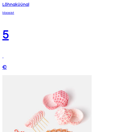
Lõhnaküünal
klaasist
5
€