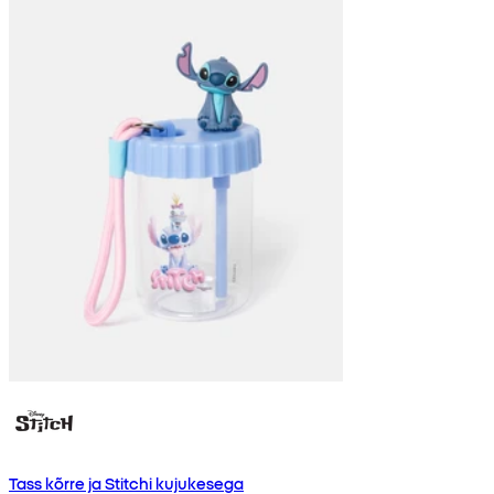
Tass kõrre ja Stitchi kujukesega