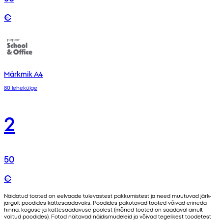
€
Märkmik A4
80 lehekülge
2
50
€
Näidatud tooted on eelvaade tulevastest pakkumistest ja need muutuvad järk-
järgult poodides kättesaadavaks. Poodides pakutavad tooted võivad erineda
hinna, koguse ja kättesaadavuse poolest (mõned tooted on saadaval ainult
valitud poodides). Fotod näitavad näidismudeleid ja võivad tegelikest toodetest