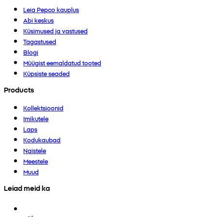
Leia Pepco kauplus
Abi keskus
Küsimused ja vastused
Tagastused
Blogi
Müügist eemaldatud tooted
Küpsiste seaded
Products
Kollektsioonid
Imikutele
Laps
Kodukaubad
Naistele
Meestele
Muud
Leiad meid ka