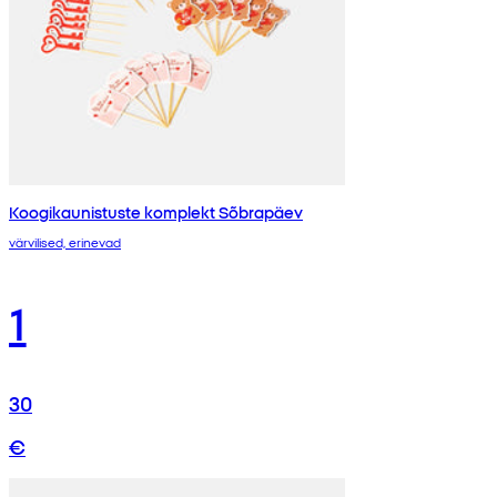
Koogikaunistuste komplekt Sõbrapäev
värvilised, erinevad
1
30
€