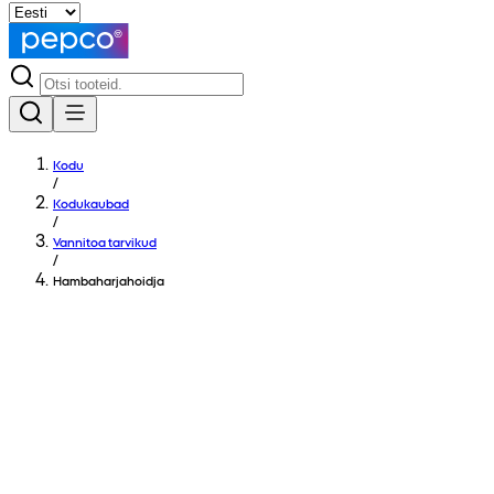
Kodu
/
Kodukaubad
/
Vannitoa tarvikud
/
Hambaharjahoidja