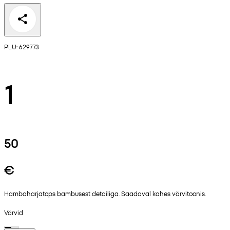
PLU: 629773
1
50
€
Hambaharjatops bambusest detailiga. Saadaval kahes värvitoonis.
Värvid