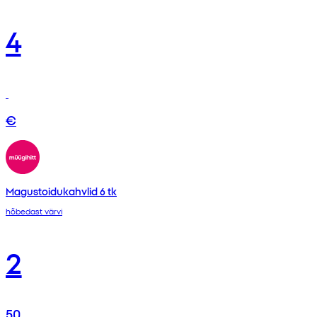
4
€
Magustoidukahvlid 6 tk
hõbedast värvi
2
50