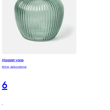
Klaasist vaas
lihtne, dekoratiivne
6