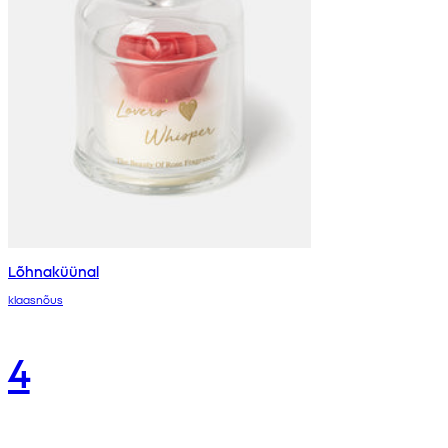
Lõhnaküünal
klaasnõus
4