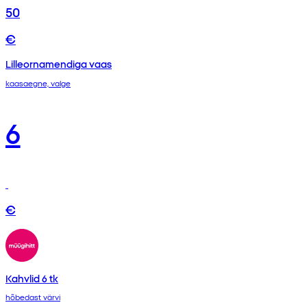
50
€
Lilleornamendiga vaas
kaasaegne, valge
6
€
Kahvlid 6 tk
hõbedast värvi