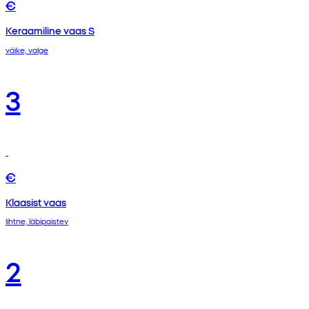
€
Keraamiline vaas S
väike, valge
3
€
Klaasist vaas
lihtne, läbipaistev
2