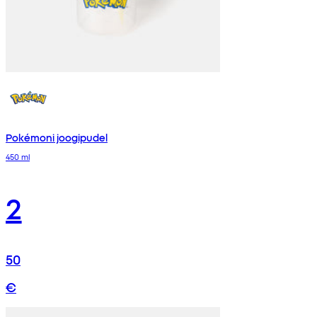
Pokémoni joogipudel
450 ml
2
50
€