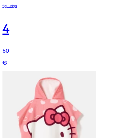
figuuriga
4
50
€