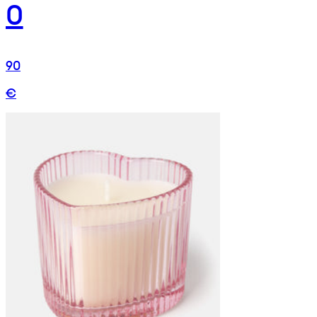
0
90
€