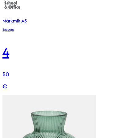
Märkmik A5
lipsuga
4
50
€