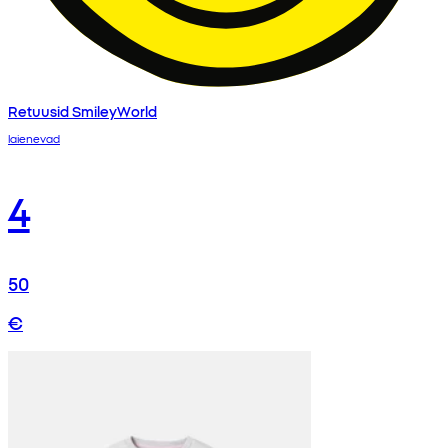
Retuusid SmileyWorld
laienevad
4
50
€