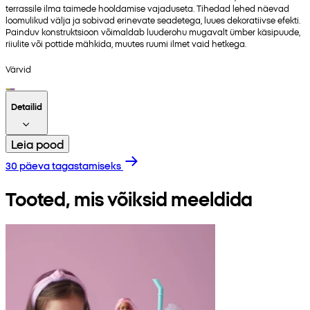
terrassile ilma taimede hooldamise vajaduseta. Tihedad lehed näevad
loomulikud välja ja sobivad erinevate seadetega, luues dekoratiivse efekti.
Painduv konstruktsioon võimaldab luuderohu mugavalt ümber käsipuude,
riiulite või pottide mähkida, muutes ruumi ilmet vaid hetkega.
Värvid
Detailid
Leia pood
30 päeva tagastamiseks
Tooted, mis võiksid meeldida