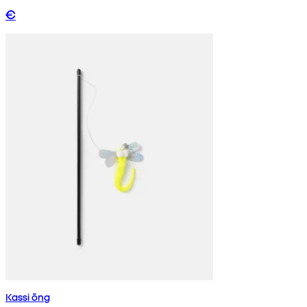
€
Kassi õng