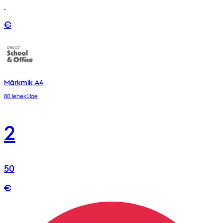
€
Märkmik A4
80 lehekülge
2
50
€