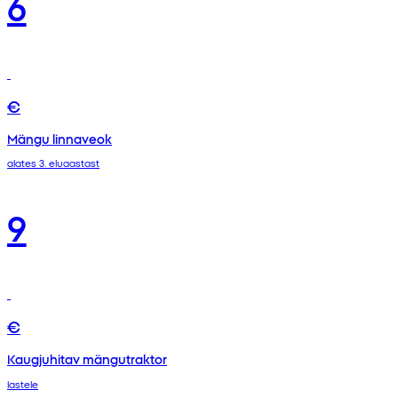
6
€
Mängu linnaveok
alates 3. eluaastast
9
€
Kaugjuhitav mängutraktor
lastele