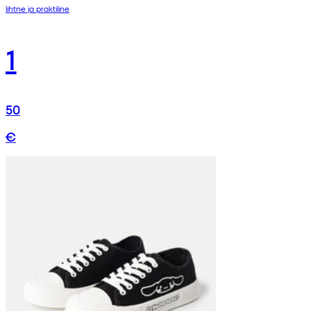
lihtne ja praktiline
1
50
€