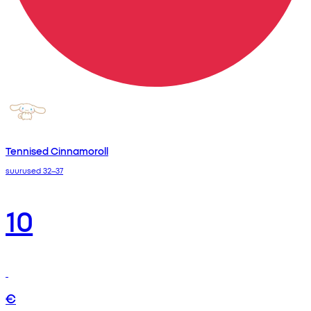
Tennised Cinnamoroll
suurused 32–37
10
€