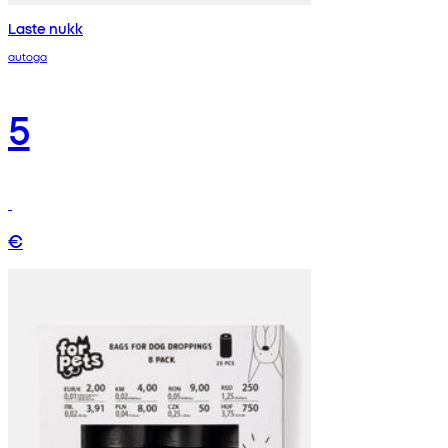
Laste nukk
autoga
5
€