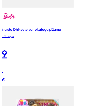
Naiste lühikeste varrukatega pižama
trükisega
9
€