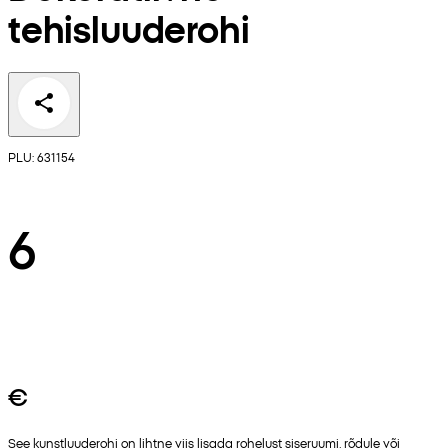
tehisluuderohi
PLU: 631154
6
€
See kunstluuderohi on lihtne viis lisada rohelust siseruumi, rõdule või