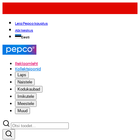
Leia Pepco kauplus
Abi keskus
Eesti
Reklaamleht
Kollektsioonid
Laps
Naistele
Kodukaubad
Imikutele
Meestele
Muud