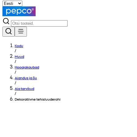
Kodu
/
Muud
/
Hooajakaubad
/
Aiandus ja õu
/
Aia tarvikud
/
Dekoratiivne tehisluuderohi