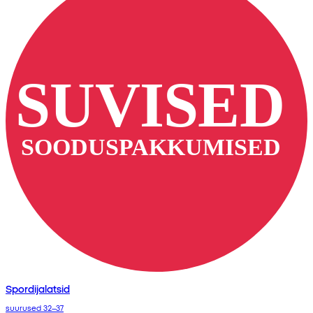
Spordijalatsid
suurused 32–37