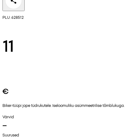
PLU: 628512
11
€
Biker-tüüpi jope tüdrukutele. Iseloomuliku asümmeetrilise tõmblukuga.
Värvid
Suurused