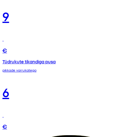
9
€
Tüdrukute tikandiga pusa
pikkade varrukatega
6
€