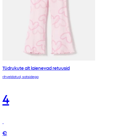
Tüdrukute alt laienevad retuusid
rihveldatud, satsidega
4
€