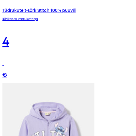
Tüdrukute t-särk Stitch 100% puuvill
lühikeste varrukatega
4
€