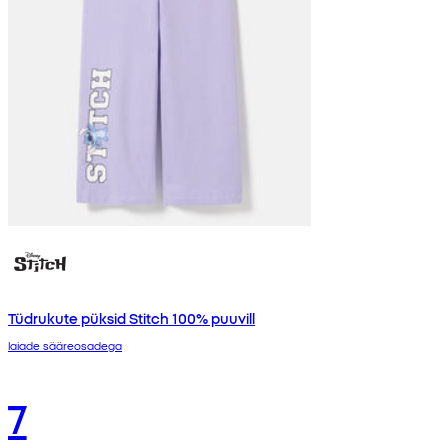
Tüdrukute püksid Stitch 100% puuvill
laiade sääreosadega
7