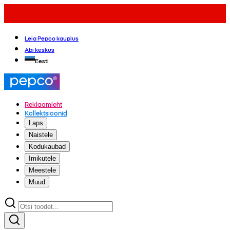
Leia Pepco kauplus
Abi keskus
Eesti
Reklaamleht
Kollektsioonid
Laps
Naistele
Kodukaubad
Imikutele
Meestele
Muud