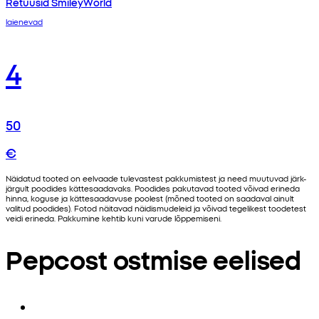
Retuusid SmileyWorld
laienevad
4
50
€
Näidatud tooted on eelvaade tulevastest pakkumistest ja need muutuvad järk-
järgult poodides kättesaadavaks. Poodides pakutavad tooted võivad erineda
hinna, koguse ja kättesaadavuse poolest (mõned tooted on saadaval ainult
valitud poodides). Fotod näitavad näidismudeleid ja võivad tegelikest toodetest
veidi erineda. Pakkumine kehtib kuni varude lõppemiseni.
Pepcost ostmise eelised