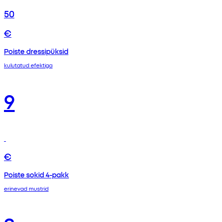
50
€
Poiste dressipüksid
kulutatud efektiga
9
€
Poiste sokid 4-pakk
erinevad mustrid