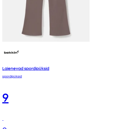
Laienevad spordipüksid
spordipüksid
9