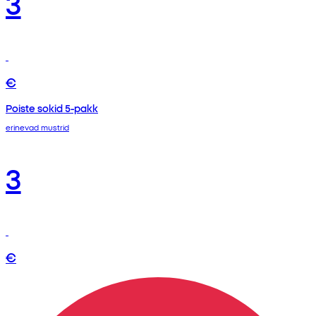
3
€
Poiste sokid 5-pakk
erinevad mustrid
3
€