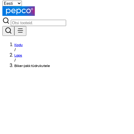
Kodu
/
Laps
/
Biker-jakk tüdrukutele