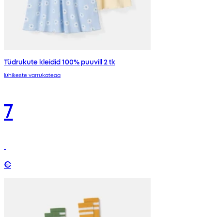
Tüdrukute kleidid 100% puuvill 2 tk
lühikeste varrukatega
7
€