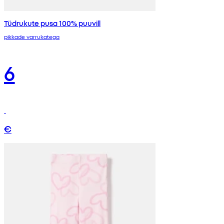
Tüdrukute pusa 100% puuvill
pikkade varrukatega
6
€