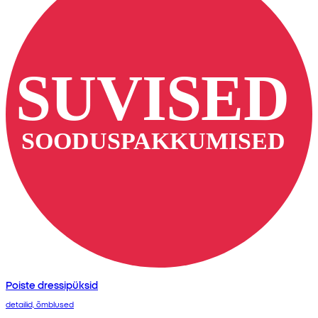
Poiste dressipüksid
detailid, õmblused