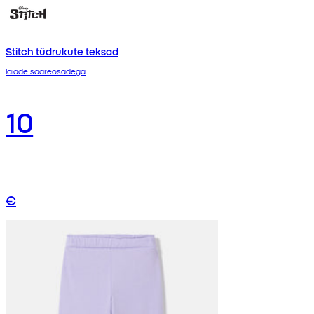
Stitch tüdrukute teksad
laiade sääreosadega
10
€