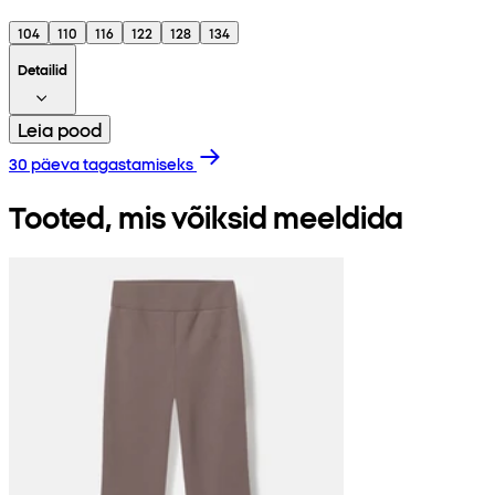
104
110
116
122
128
134
Detailid
Leia pood
30 päeva tagastamiseks
Tooted, mis võiksid meeldida