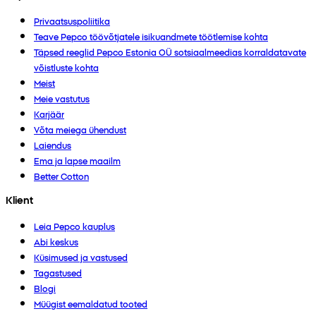
Privaatsuspoliitika
Teave Pepco töövõtjatele isikuandmete töötlemise kohta
Täpsed reeglid Pepco Estonia OÜ sotsiaalmeedias korraldatavate
võistluste kohta
Meist
Meie vastutus
Karjäär
Võta meiega ühendust
Laiendus
Ema ja lapse maailm
Better Cotton
Klient
Leia Pepco kauplus
Abi keskus
Küsimused ja vastused
Tagastused
Blogi
Müügist eemaldatud tooted