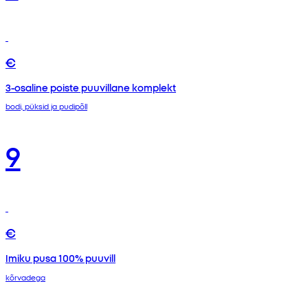
€
3-osaline poiste puuvillane komplekt
bodi, püksid ja pudipõll
9
€
Imiku pusa 100% puuvill
kõrvadega