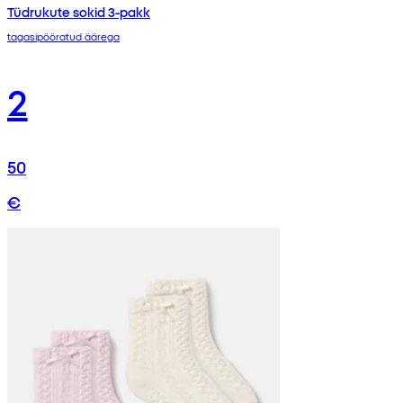
Tüdrukute sokid 3-pakk
tagasipööratud äärega
2
50
€