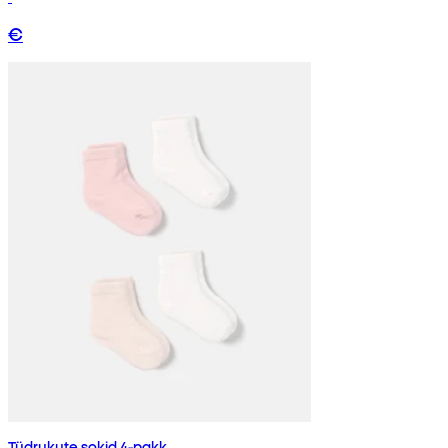
€
Tüdrukute sokid 4-pakk