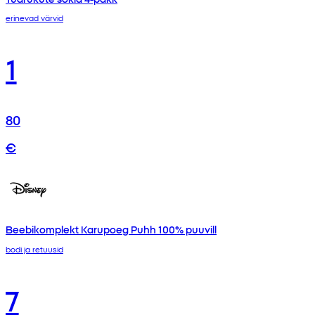
erinevad värvid
1
80
€
Beebikomplekt Karupoeg Puhh 100% puuvill
bodi ja retuusid
7