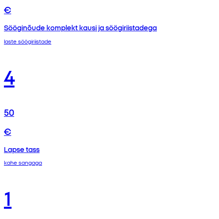
€
Sööginõude komplekt kausi ja söögiriistadega
laste söögiriistade
4
50
€
Lapse tass
kahe sangaga
1