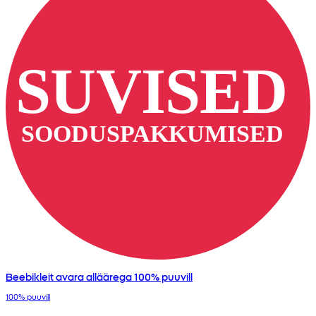
Beebikleit avara alläärega 100% puuvill
100% puuvill