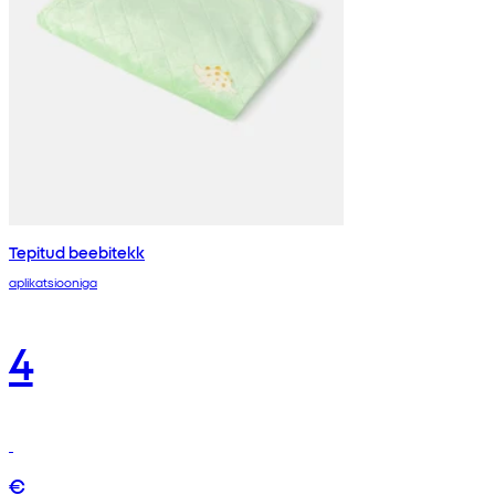
Tepitud beebitekk
aplikatsiooniga
4
€