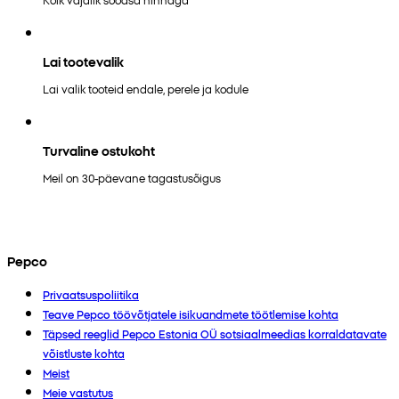
Lai tootevalik
Lai valik tooteid endale, perele ja kodule
Turvaline ostukoht
Meil on 30-päevane tagastusõigus
Pepco
Privaatsuspoliitika
Teave Pepco töövõtjatele isikuandmete töötlemise kohta
Täpsed reeglid Pepco Estonia OÜ sotsiaalmeedias korraldatavate
võistluste kohta
Meist
Meie vastutus