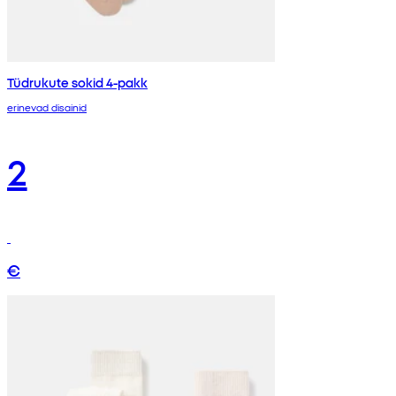
Tüdrukute sokid 4-pakk
erinevad disainid
2
€