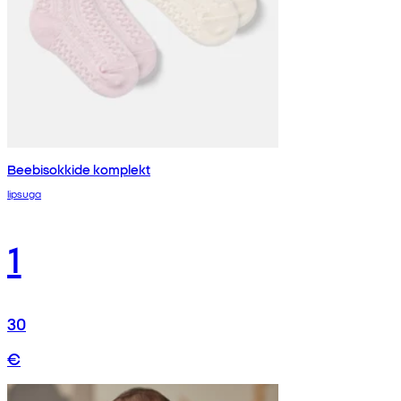
Beebisokkide komplekt
lipsuga
1
30
€