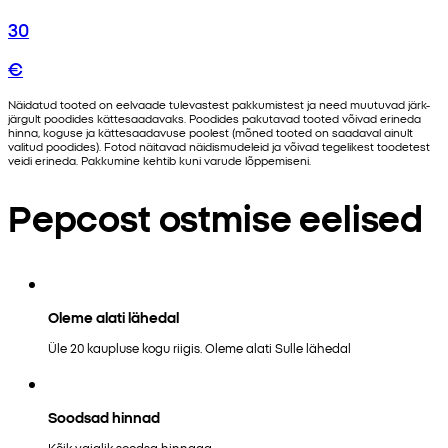
30
€
Näidatud tooted on eelvaade tulevastest pakkumistest ja need muutuvad järk-
järgult poodides kättesaadavaks. Poodides pakutavad tooted võivad erineda
hinna, koguse ja kättesaadavuse poolest (mõned tooted on saadaval ainult
valitud poodides). Fotod näitavad näidismudeleid ja võivad tegelikest toodetest
veidi erineda. Pakkumine kehtib kuni varude lõppemiseni.
Pepcost ostmise eelised
Oleme alati lähedal
Üle 20 kaupluse kogu riigis. Oleme alati Sulle lähedal
Soodsad hinnad
Kõik vajalik soodsa hinnaga