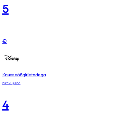
5
€
Kauss söögiriistadega
hiirekujuline
4