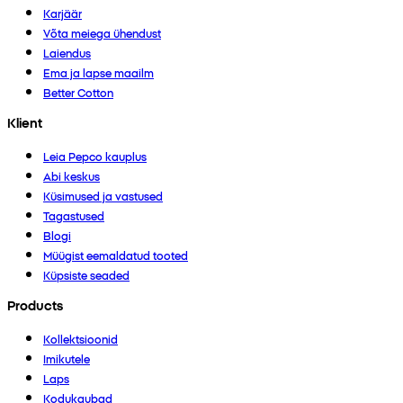
Karjäär
Võta meiega ühendust
Laiendus
Ema ja lapse maailm
Better Cotton
Klient
Leia Pepco kauplus
Abi keskus
Küsimused ja vastused
Tagastused
Blogi
Müügist eemaldatud tooted
Küpsiste seaded
Products
Kollektsioonid
Imikutele
Laps
Kodukaubad