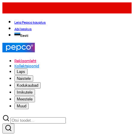
Leia Pepco kauplus
Abi keskus
Eesti
Reklaamleht
Kollektsioonid
Laps
Naistele
Kodukaubad
Imikutele
Meestele
Muud