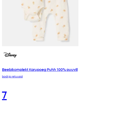
Beebikomplekt Karupoeg Puhh 100% puuvill
bodi ja retuusid
7