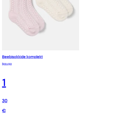
Beebisokkide komplekt
lipsuga
1
30
€