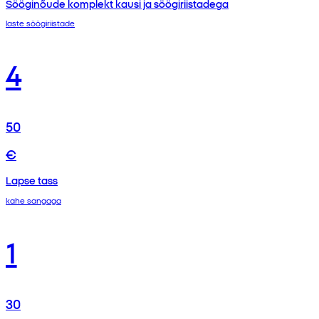
Sööginõude komplekt kausi ja söögiriistadega
laste söögiriistade
4
50
€
Lapse tass
kahe sangaga
1
30