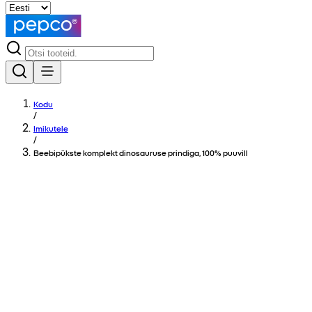
Kodu
/
Imikutele
/
Beebipükste komplekt dinosauruse prindiga, 100% puuvill