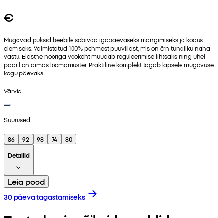
€
Mugavad püksid beebile sobivad igapäevaseks mängimiseks ja kodus
olemiseks. Valmistatud 100% pehmest puuvillast, mis on õrn tundliku naha
vastu. Elastne nööriga vöökoht muudab reguleerimise lihtsaks ning ühel
paaril on armas loomamuster. Praktiline komplekt tagab lapsele mugavuse
kogu päevaks.
Värvid
Suurused
86
92
98
74
80
Detailid
Leia pood
30 päeva tagastamiseks