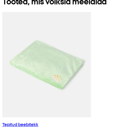
Tooted, mis võiksid meeldida
Tepitud beebitekk