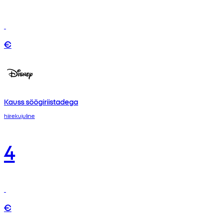
€
Kauss söögiriistadega
hiirekujuline
4
€