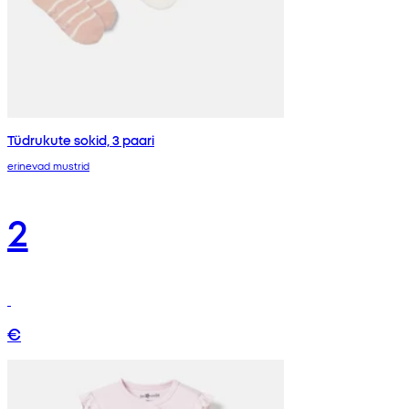
Tüdrukute sokid, 3 paari
erinevad mustrid
2
€