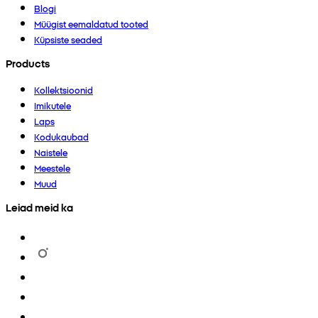
Blogi
Müügist eemaldatud tooted
Küpsiste seaded
Products
Kollektsioonid
Imikutele
Laps
Kodukaubad
Naistele
Meestele
Muud
Leiad meid ka