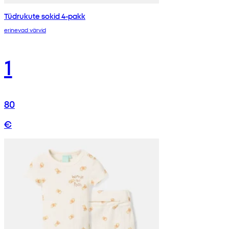
Tüdrukute sokid 4-pakk
erinevad värvid
1
80
€