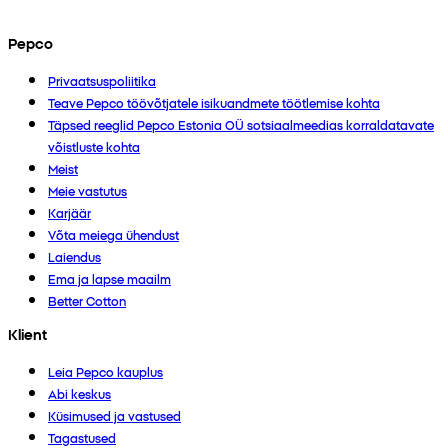
Pepco
Privaatsuspoliitika
Teave Pepco töövõtjatele isikuandmete töötlemise kohta
Täpsed reeglid Pepco Estonia OÜ sotsiaalmeedias korraldatavate
võistluste kohta
Meist
Meie vastutus
Karjäär
Võta meiega ühendust
Laiendus
Ema ja lapse maailm
Better Cotton
Klient
Leia Pepco kauplus
Abi keskus
Küsimused ja vastused
Tagastused