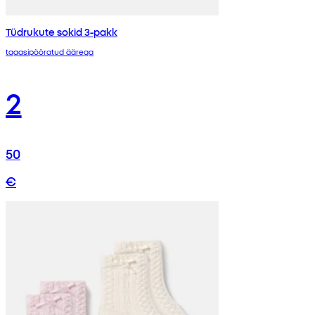
Tüdrukute sokid 3-pakk
tagasipööratud äärega
2
50
€