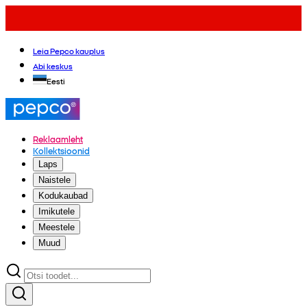
Leia Pepco kauplus
Abi keskus
Eesti
Reklaamleht
Kollektsioonid
Laps
Naistele
Kodukaubad
Imikutele
Meestele
Muud