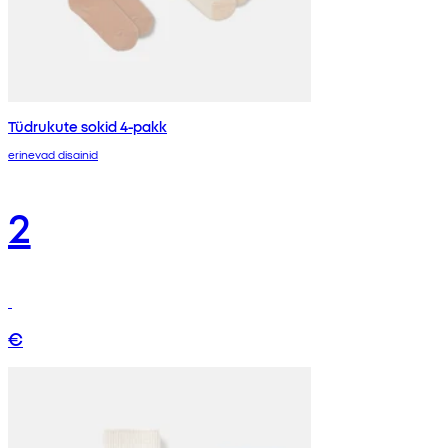
Tüdrukute sokid 4-pakk
erinevad disainid
2
€