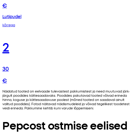
€
Lutipudel
kõrrega
2
30
€
Näidatud tooted on eelvaade tulevastest pakkumistest ja need muutuvad järk-
järgult poodides kättesaadavaks. Poodides pakutavad tooted võivad erineda
hinna, koguse ja kättesaadavuse poolest (mõned tooted on saadaval ainult
valitud poodides). Fotod näitavad näidismudeleid ja võivad tegelikest toodetest
veidi erineda. Pakkumine kehtib kuni varude lõppemiseni.
Pepcost ostmise eelised