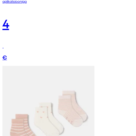
aplikatsiooniga
4
€