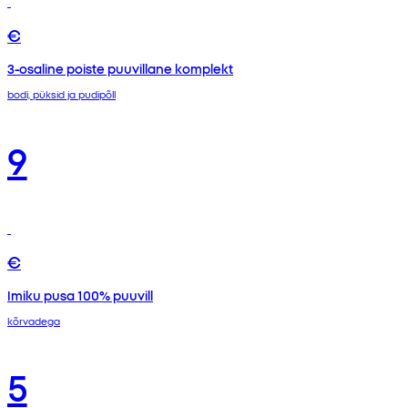
€
3-osaline poiste puuvillane komplekt
bodi, püksid ja pudipõll
9
€
Imiku pusa 100% puuvill
kõrvadega
5