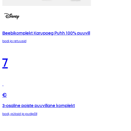
Beebikomplekt Karupoeg Puhh 100% puuvill
bodi ja retuusid
7
€
3-osaline poiste puuvillane komplekt
bodi, püksid ja pudipõll