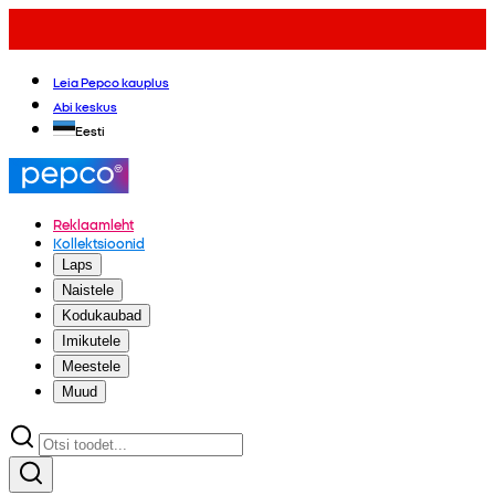
Leia Pepco kauplus
Abi keskus
Eesti
Reklaamleht
Kollektsioonid
Laps
Naistele
Kodukaubad
Imikutele
Meestele
Muud