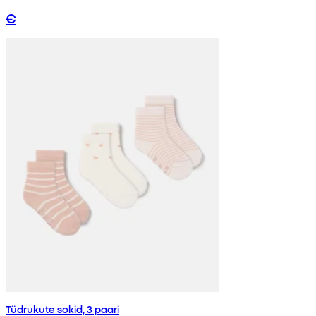
€
Tüdrukute sokid, 3 paari