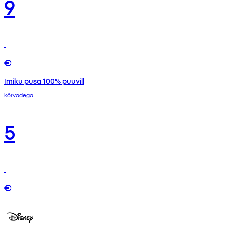
9
€
Imiku pusa 100% puuvill
kõrvadega
5
€