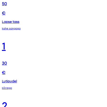
50
€
Lapse tass
kahe sangaga
1
30
€
Lutipudel
kõrrega
2