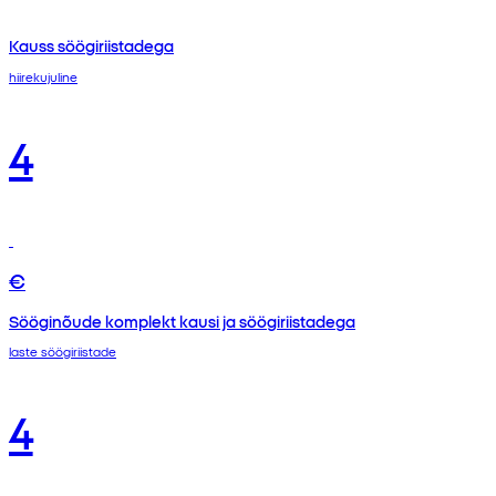
Kauss söögiriistadega
hiirekujuline
4
€
Sööginõude komplekt kausi ja söögiriistadega
laste söögiriistade
4