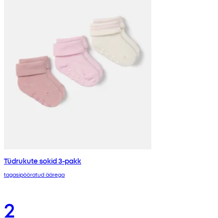
Tüdrukute sokid 3-pakk
tagasipööratud äärega
2