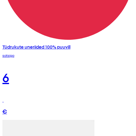
Tüdrukute uneriided 100% puuvill
satsiga
6
€