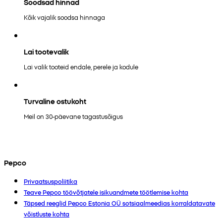
Soodsad hinnad
Kõik vajalik soodsa hinnaga
Lai tootevalik
Lai valik tooteid endale, perele ja kodule
Turvaline ostukoht
Meil on 30-päevane tagastusõigus
Pepco
Privaatsuspoliitika
Teave Pepco töövõtjatele isikuandmete töötlemise kohta
Täpsed reeglid Pepco Estonia OÜ sotsiaalmeedias korraldatavate
võistluste kohta