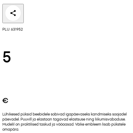
PLU: 631952
5
€
Lühikesed püksid beebidele sobivad igapäevaseks kandmiseks soojadel
päevadel. Puuvill ja elastaan tagavad elastsuse ning liikumisvabaduse.
Mudelil on praktilised taskud ja vööaasad. Väike embleem lisab pükstele
omapära.