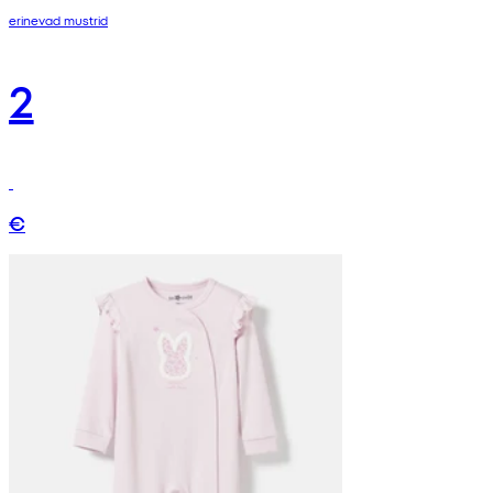
erinevad mustrid
2
€