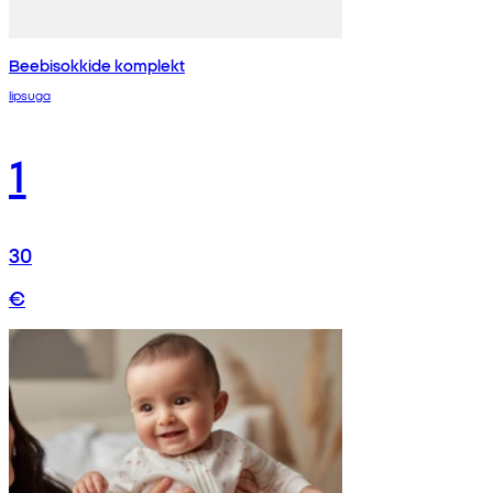
Beebisokkide komplekt
lipsuga
1
30
€