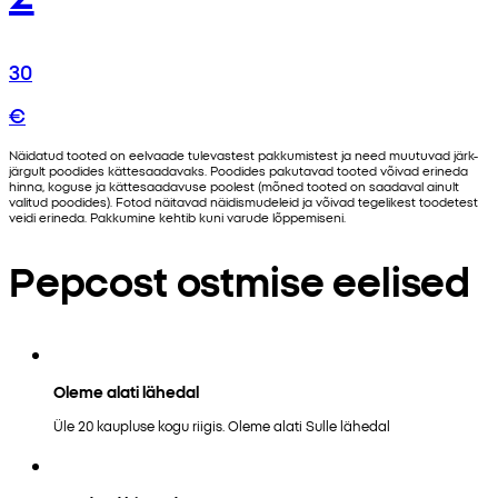
30
€
Näidatud tooted on eelvaade tulevastest pakkumistest ja need muutuvad järk-
järgult poodides kättesaadavaks. Poodides pakutavad tooted võivad erineda
hinna, koguse ja kättesaadavuse poolest (mõned tooted on saadaval ainult
valitud poodides). Fotod näitavad näidismudeleid ja võivad tegelikest toodetest
veidi erineda. Pakkumine kehtib kuni varude lõppemiseni.
Pepcost ostmise eelised
Oleme alati lähedal
Üle 20 kaupluse kogu riigis. Oleme alati Sulle lähedal