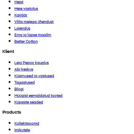
Meist
Meie vastutus
Karjäär
Võta meiega ühendust
Laiendus
Ema ja lapse maailm
Better Cotton
Klient
Leia Pepco kauplus
Abi keskus
Küsimused ja vastused
Tagastused
Blogi
Müügist eemaldatud tooted
Küpsiste seaded
Products
Kollektsioonid
Imikutele