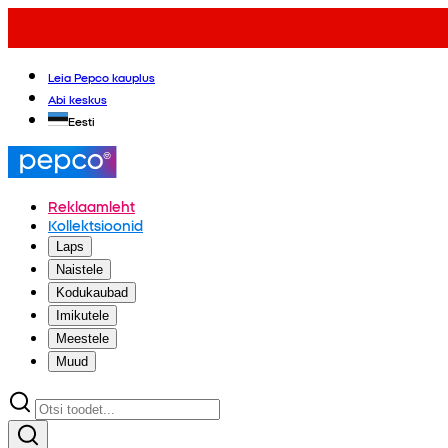
Leia Pepco kauplus
Abi keskus
Eesti
Reklaamleht
Kollektsioonid
Laps
Naistele
Kodukaubad
Imikutele
Meestele
Muud