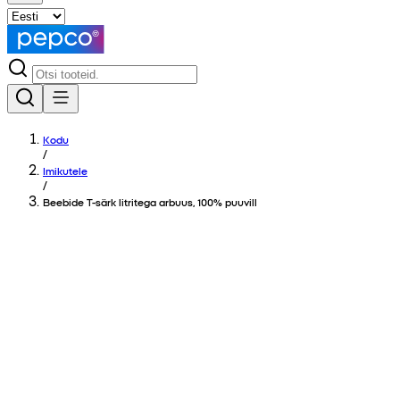
Kodu
/
Imikutele
/
Beebide T-särk litritega arbuus, 100% puuvill