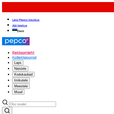
Leia Pepco kauplus
Abi keskus
Eesti
Reklaamleht
Kollektsioonid
Laps
Naistele
Kodukaubad
Imikutele
Meestele
Muud