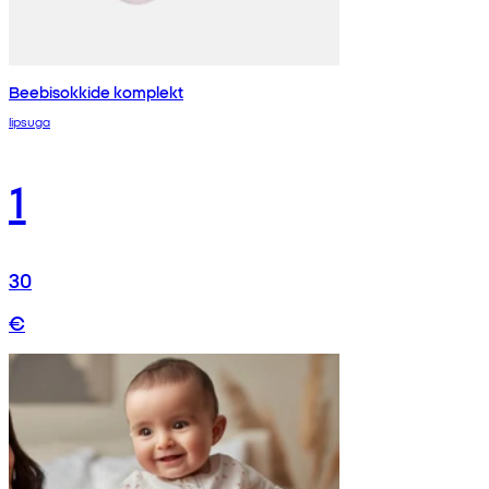
Beebisokkide komplekt
lipsuga
1
30
€