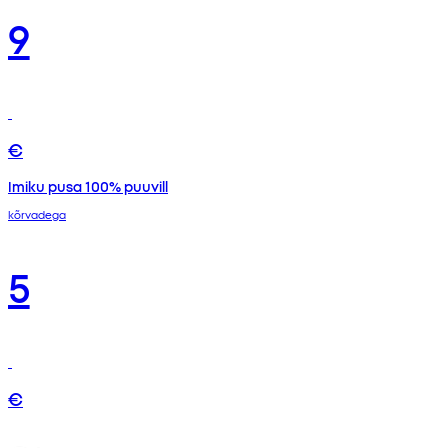
9
€
Imiku pusa 100% puuvill
kõrvadega
5
€