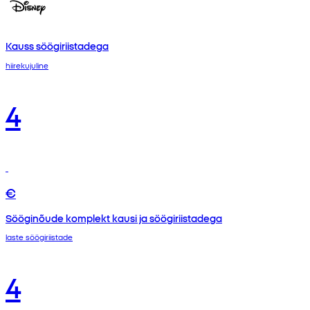
Kauss söögiriistadega
hiirekujuline
4
€
Sööginõude komplekt kausi ja söögiriistadega
laste söögiriistade
4