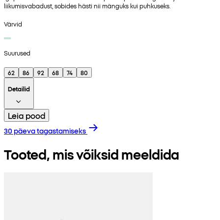
liikumisvabadust, sobides hästi nii mänguks kui puhkuseks.
Värvid
Suurused
62
86
92
68
74
80
Detailid
Leia pood
30 päeva tagastamiseks
Tooted, mis võiksid meeldida