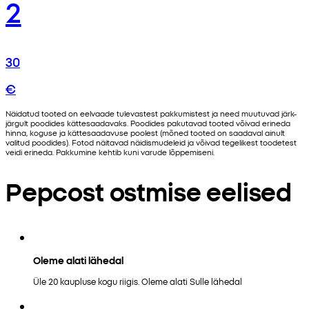
2
30
€
Näidatud tooted on eelvaade tulevastest pakkumistest ja need muutuvad järk-
järgult poodides kättesaadavaks. Poodides pakutavad tooted võivad erineda
hinna, koguse ja kättesaadavuse poolest (mõned tooted on saadaval ainult
valitud poodides). Fotod näitavad näidismudeleid ja võivad tegelikest toodetest
veidi erineda. Pakkumine kehtib kuni varude lõppemiseni.
Pepcost ostmise eelised
Oleme alati lähedal
Üle 20 kaupluse kogu riigis. Oleme alati Sulle lähedal