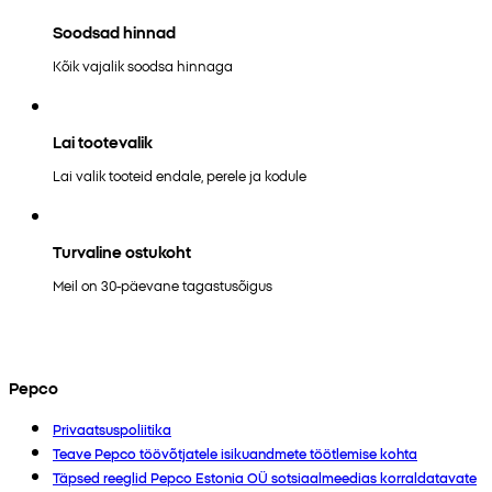
Soodsad hinnad
Kõik vajalik soodsa hinnaga
Lai tootevalik
Lai valik tooteid endale, perele ja kodule
Turvaline ostukoht
Meil on 30-päevane tagastusõigus
Pepco
Privaatsuspoliitika
Teave Pepco töövõtjatele isikuandmete töötlemise kohta
Täpsed reeglid Pepco Estonia OÜ sotsiaalmeedias korraldatavate