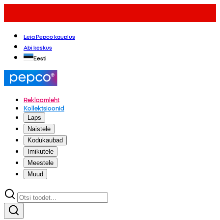
Leia Pepco kauplus
Abi keskus
Eesti
Reklaamleht
Kollektsioonid
Laps
Naistele
Kodukaubad
Imikutele
Meestele
Muud