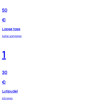
50
€
Lapse tass
kahe sangaga
1
30
€
Lutipudel
kõrrega