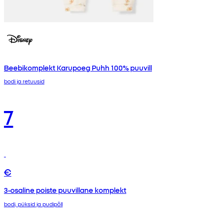
Beebikomplekt Karupoeg Puhh 100% puuvill
bodi ja retuusid
7
€
3-osaline poiste puuvillane komplekt
bodi, püksid ja pudipõll