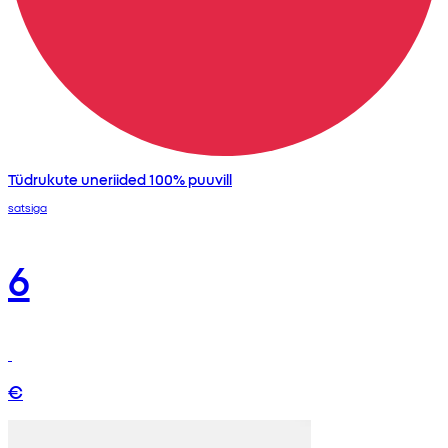
Tüdrukute uneriided 100% puuvill
satsiga
6
€