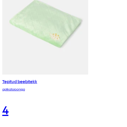
Tepitud beebitekk
aplikatsiooniga
4