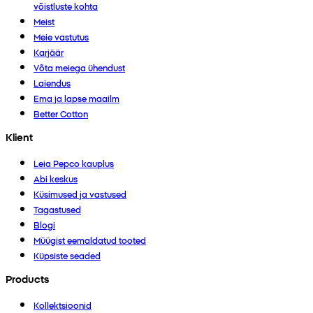
võistluste kohta
Meist
Meie vastutus
Karjäär
Võta meiega ühendust
Laiendus
Ema ja lapse maailm
Better Cotton
Klient
Leia Pepco kauplus
Abi keskus
Küsimused ja vastused
Tagastused
Blogi
Müügist eemaldatud tooted
Küpsiste seaded
Products
Kollektsioonid