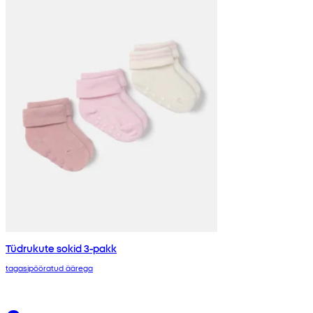
Tüdrukute sokid 3-pakk
tagasipööratud äärega