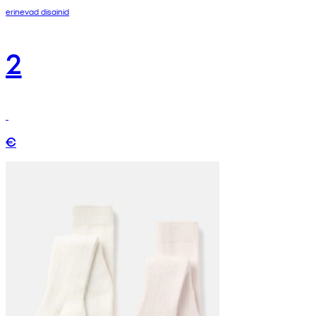
erinevad disainid
2
€