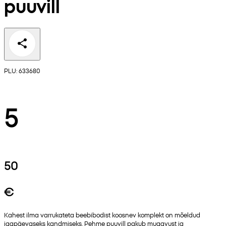
puuvill
PLU: 633680
5
50
€
Kahest ilma varrukateta beebibodist koosnev komplekt on mõeldud
igapäevaseks kandmiseks. Pehme puuvill pakub mugavust ja