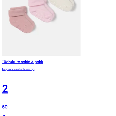
Tüdrukute sokid 3-pakk
tagasipööratud äärega
2
50