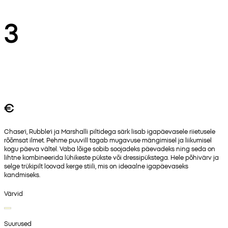
3
€
Chase’i, Rubble’i ja Marshalli piltidega särk lisab igapäevasele riietusele
rõõmsat ilmet. Pehme puuvill tagab mugavuse mängimisel ja liikumisel
kogu päeva vältel. Vaba lõige sobib soojadeks päevadeks ning seda on
lihtne kombineerida lühikeste pükste või dressipükstega. Hele põhivärv ja
selge trükipilt loovad kerge stiili, mis on ideaalne igapäevaseks
kandmiseks.
Värvid
Suurused