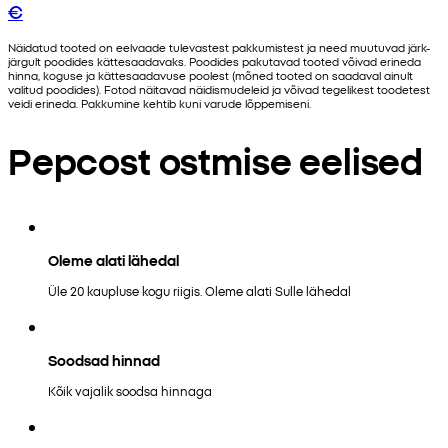
€
Näidatud tooted on eelvaade tulevastest pakkumistest ja need muutuvad järk-
järgult poodides kättesaadavaks. Poodides pakutavad tooted võivad erineda
hinna, koguse ja kättesaadavuse poolest (mõned tooted on saadaval ainult
valitud poodides). Fotod näitavad näidismudeleid ja võivad tegelikest toodetest
veidi erineda. Pakkumine kehtib kuni varude lõppemiseni.
Pepcost ostmise eelised
Oleme alati lähedal
Üle 20 kaupluse kogu riigis. Oleme alati Sulle lähedal
Soodsad hinnad
Kõik vajalik soodsa hinnaga