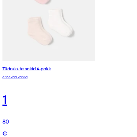
Tüdrukute sokid 4-pakk
erinevad värvid
1
80
€