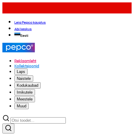
Leia Pepco kauplus
Abi keskus
Eesti
Reklaamleht
Kollektsioonid
Laps
Naistele
Kodukaubad
Imikutele
Meestele
Muud