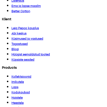
Laiendus
Ema ja lapse maailm
Better Cotton
Klient
Leia Pepco kauplus
Abi keskus
Küsimused ja vastused
Tagastused
Blogi
Müügist eemaldatud tooted
Küpsiste seaded
Products
Kollektsioonid
Imikutele
Laps
Kodukaubad
Naistele
Meestele