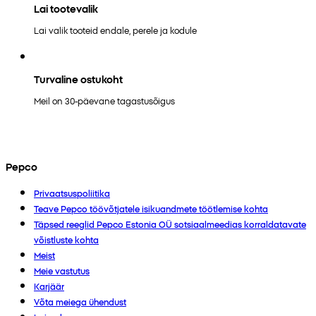
Lai tootevalik
Lai valik tooteid endale, perele ja kodule
Turvaline ostukoht
Meil on 30-päevane tagastusõigus
Pepco
Privaatsuspoliitika
Teave Pepco töövõtjatele isikuandmete töötlemise kohta
Täpsed reeglid Pepco Estonia OÜ sotsiaalmeedias korraldatavate
võistluste kohta
Meist
Meie vastutus
Karjäär
Võta meiega ühendust