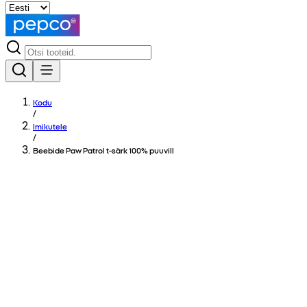
Kodu
/
Imikutele
/
Beebide Paw Patrol t-särk 100% puuvill