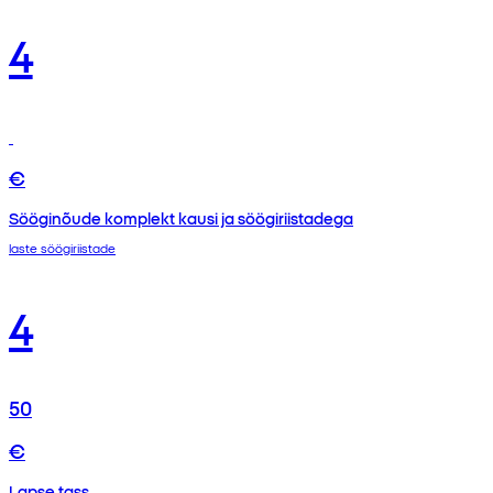
4
€
Sööginõude komplekt kausi ja söögiriistadega
laste söögiriistade
4
50
€
Lapse tass