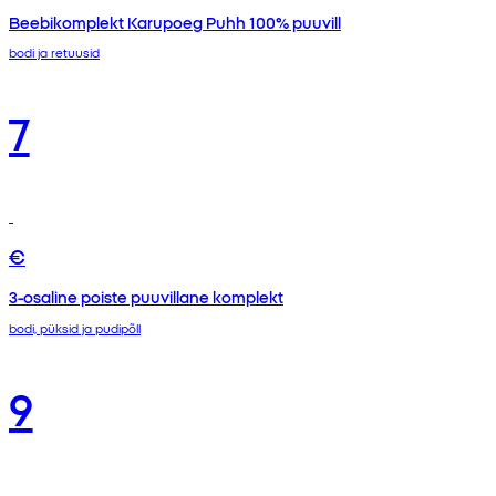
Beebikomplekt Karupoeg Puhh 100% puuvill
bodi ja retuusid
7
€
3-osaline poiste puuvillane komplekt
bodi, püksid ja pudipõll
9