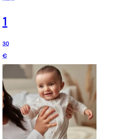
1
30
€