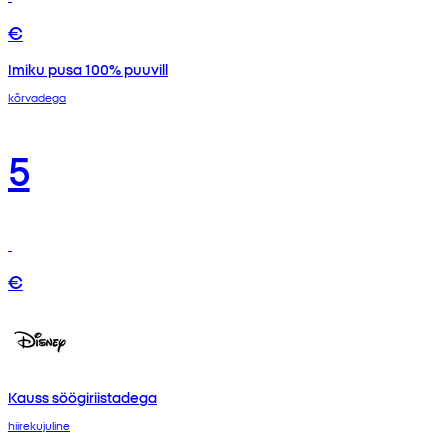
€
Imiku pusa 100% puuvill
kõrvadega
5
€
Kauss söögiriistadega
hiirekujuline