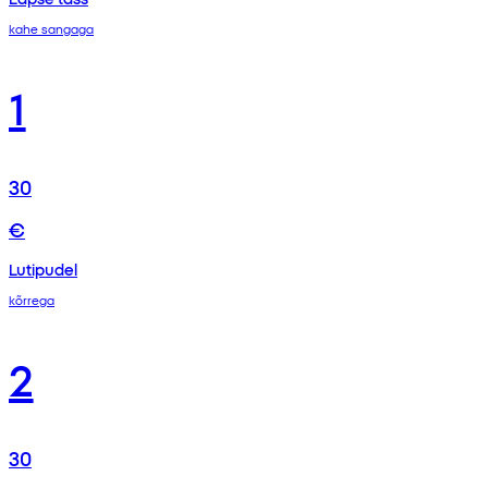
kahe sangaga
1
30
€
Lutipudel
kõrrega
2
30