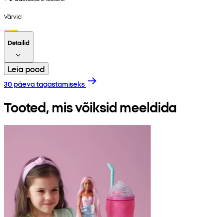
Värvid
Detailid
Leia pood
30 päeva tagastamiseks
Tooted, mis võiksid meeldida