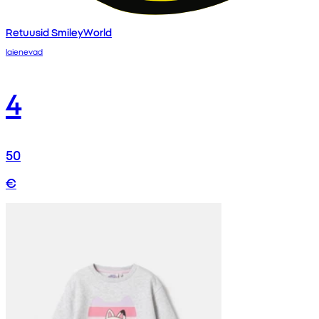
Retuusid SmileyWorld
laienevad
4
50
€