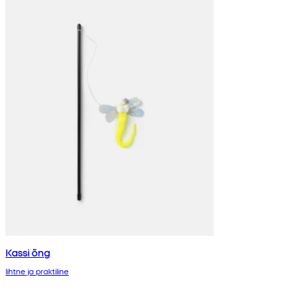
Kassi õng
lihtne ja praktiline