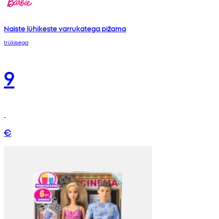
Naiste lühikeste varrukatega pižama
trükisega
9
€