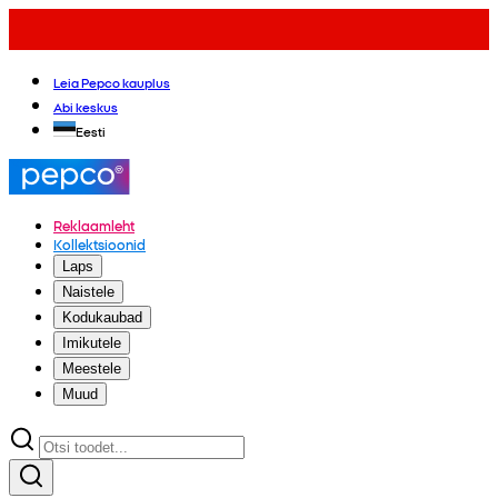
Leia Pepco kauplus
Abi keskus
Eesti
Reklaamleht
Kollektsioonid
Laps
Naistele
Kodukaubad
Imikutele
Meestele
Muud