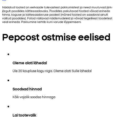
Näidatud tooted on eelvaade tulevastest pakkumistest ja need muutuvad järk-
järgult poodides kättesaadavaks. Poodides pakutavad tooted võivad erineda
hinna, koguse ja kättesaadavuse poolest (mõned tooted on saadaval ainult
valitud poodides). Fotod näitavad näidismudeleid ja võivad tegelikest toodetest
veidi erineda. Pakkumine kehtib kuni varude lõppemiseni.
Pepcost ostmise eelised
Oleme alati lähedal
Üle 20 kaupluse kogu riigis. Oleme alati Sulle lähedal
Soodsad hinnad
Kõik vajalik soodsa hinnaga
Lai tootevalik