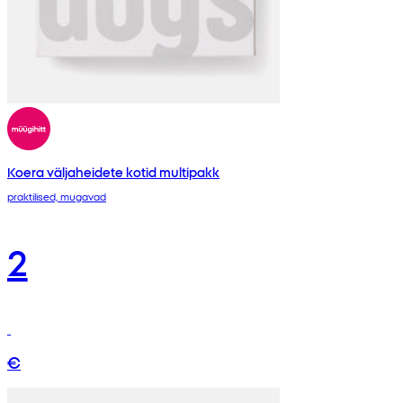
Koera väljaheidete kotid multipakk
praktilised, mugavad
2
€