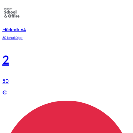
Märkmik A4
80 lehekülge
2
50
€