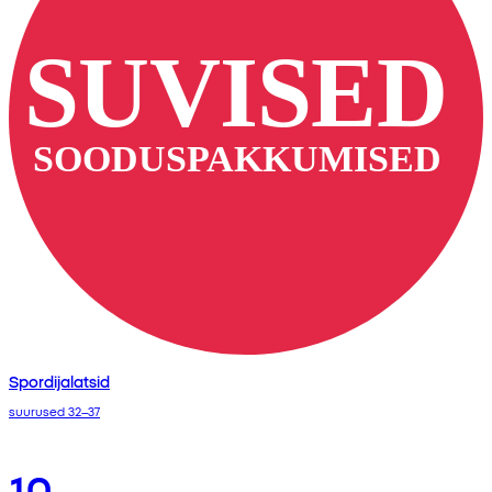
Spordijalatsid
suurused 32–37
10