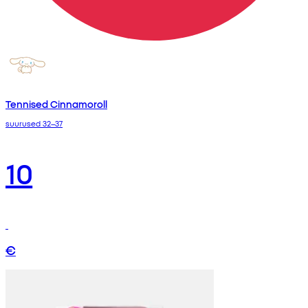
Tennised Cinnamoroll
suurused 32–37
10
€