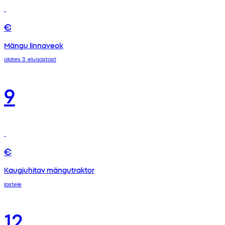
€
Mängu linnaveok
alates 3. eluaastast
9
€
Kaugjuhitav mängutraktor
lastele
12