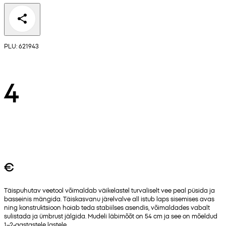
PLU: 621943
4
€
Täispuhutav veetool võimaldab väikelastel turvaliselt vee peal püsida ja
basseinis mängida. Täiskasvanu järelvalve all istub laps sisemises avas
ning konstruktsioon hoiab teda stabiilses asendis, võimaldades vabalt
sulistada ja ümbrust jälgida. Mudeli läbimõõt on 54 cm ja see on mõeldud
1–2‑aastastele lastele.