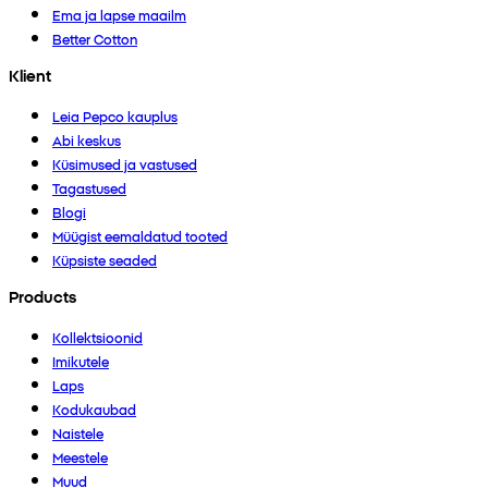
Ema ja lapse maailm
Better Cotton
Klient
Leia Pepco kauplus
Abi keskus
Küsimused ja vastused
Tagastused
Blogi
Müügist eemaldatud tooted
Küpsiste seaded
Products
Kollektsioonid
Imikutele
Laps
Kodukaubad
Naistele
Meestele
Muud