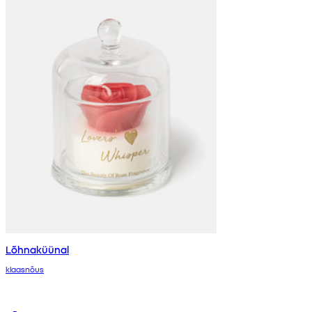
Lõhnaküünal
klaasnõus