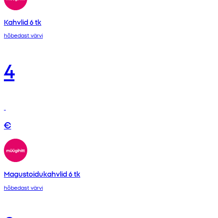
Kahvlid 6 tk
hõbedast värvi
4
€
Magustoidukahvlid 6 tk
hõbedast värvi