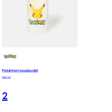
Pokémoni joogipudel
450 ml
2