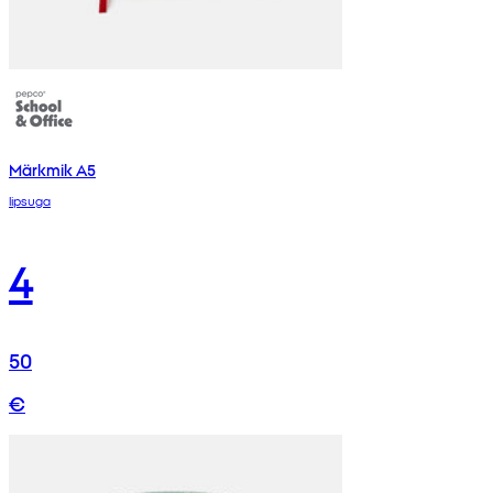
Märkmik A5
lipsuga
4
50
€