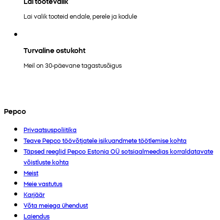
Lai tootevalik
Lai valik tooteid endale, perele ja kodule
Turvaline ostukoht
Meil on 30-päevane tagastusõigus
Pepco
Privaatsuspoliitika
Teave Pepco töövõtjatele isikuandmete töötlemise kohta
Täpsed reeglid Pepco Estonia OÜ sotsiaalmeedias korraldatavate
võistluste kohta
Meist
Meie vastutus
Karjäär
Võta meiega ühendust
Laiendus