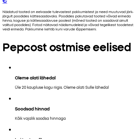
€
Näidatud tooted on eelvaade tulevastest pakkumistest ja need muutuvad järk-
järgult poodides kättesaadavaks. Poodides pakutavad tooted võivad erineda
hinna, koguse ja kättesaadavuse poolest (mõned tooted on saadaval ainult
valitud poodides). Fotod näitavad näidismudeleid ja võivad tegelikest toodetest
veidi erineda. Pakkumine kehtib kuni varude lõppemiseni.
Pepcost ostmise eelised
Oleme alati lähedal
Üle 20 kaupluse kogu riigis. Oleme alati Sulle lähedal
Soodsad hinnad
Kõik vajalik soodsa hinnaga