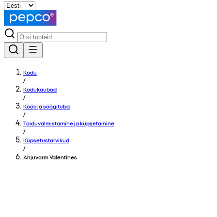
Kodu
/
Kodukaubad
/
Köök ja söögituba
/
Toiduvalmistamine ja küpsetamine
/
Küpsetustarvikud
/
Ahjuvorm Valentines