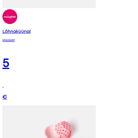
Lõhnaküünal
klaasist
5
€