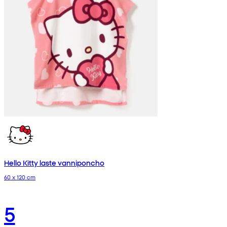
Hello Kitty laste vanniponcho
60 x 120 cm
5