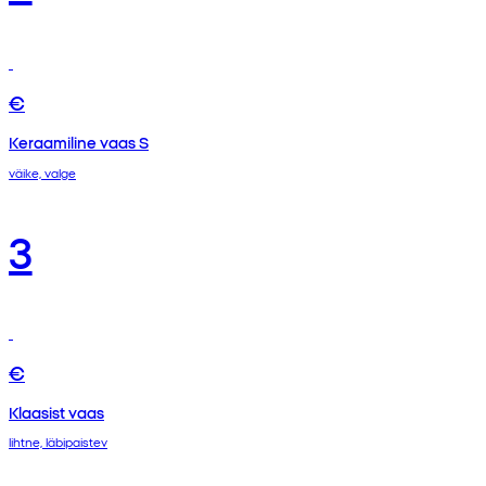
€
Keraamiline vaas S
väike, valge
3
€
Klaasist vaas
lihtne, läbipaistev