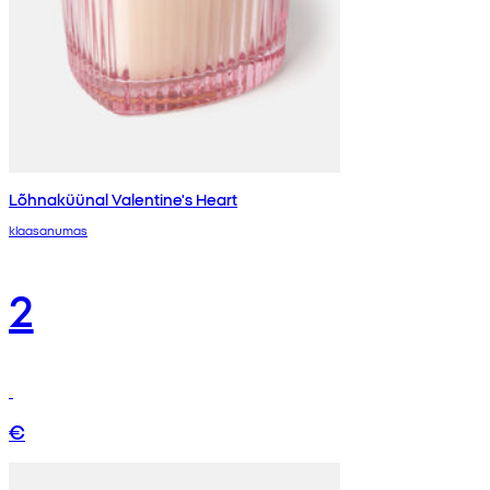
Lõhnaküünal Valentine's Heart
klaasanumas
2
€