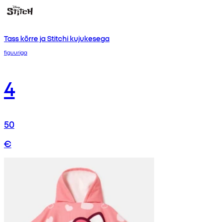
Tass kõrre ja Stitchi kujukesega
figuuriga
4
50
€