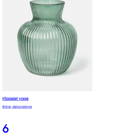
Klaasist vaas
lihtne, dekoratiivne
6