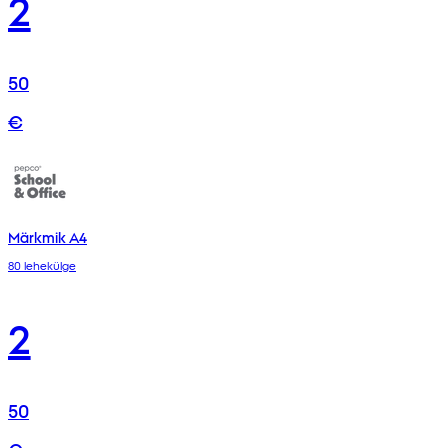
2
50
€
Märkmik A4
80 lehekülge
2
50