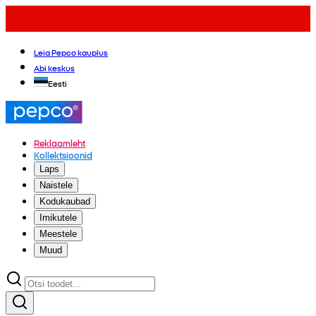
Leia Pepco kauplus
Abi keskus
Eesti
Reklaamleht
Kollektsioonid
Laps
Naistele
Kodukaubad
Imikutele
Meestele
Muud