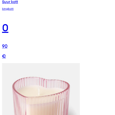
Suur kott
kingikott
0
90
€