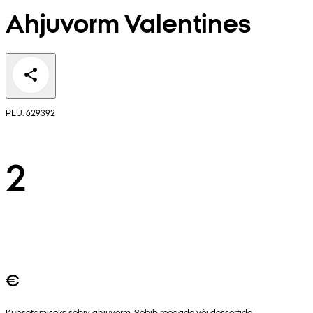
Ahjuvorm Valentines
PLU: 629392
2
€
Küpsetamiseks sobiv ahjuvorm. Sobib roogade või dessertide