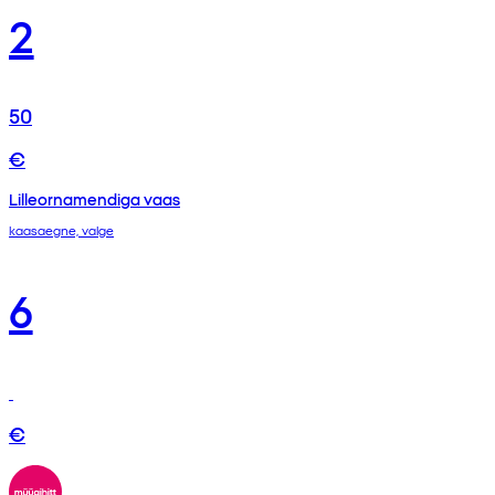
2
50
€
Lilleornamendiga vaas
kaasaegne, valge
6
€