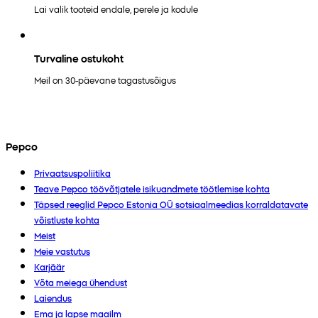
Lai valik tooteid endale, perele ja kodule
Turvaline ostukoht
Meil on 30-päevane tagastusõigus
Pepco
Privaatsuspoliitika
Teave Pepco töövõtjatele isikuandmete töötlemise kohta
Täpsed reeglid Pepco Estonia OÜ sotsiaalmeedias korraldatavate
võistluste kohta
Meist
Meie vastutus
Karjäär
Võta meiega ühendust
Laiendus
Ema ja lapse maailm