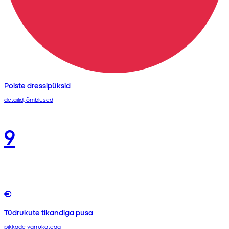
Poiste dressipüksid
detailid, õmblused
9
€
Tüdrukute tikandiga pusa
pikkade varrukatega