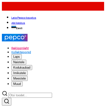
Leia Pepco kauplus
Abi keskus
Eesti
Reklaamleht
Kollektsioonid
Laps
Naistele
Kodukaubad
Imikutele
Meestele
Muud