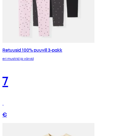
Retuusid 100% puuvill 3-pakk
eri mustrid ja värvid
7
€