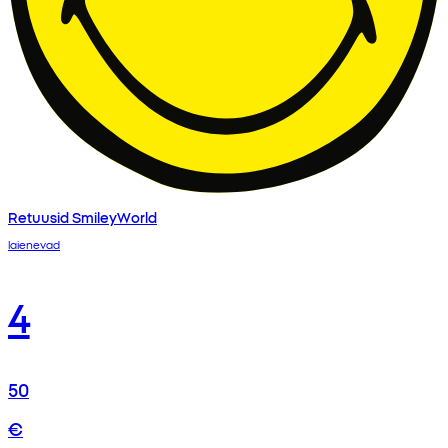
Retuusid SmileyWorld
laienevad
4
50
€