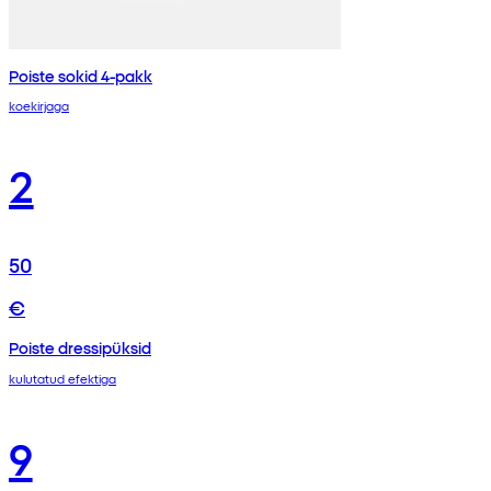
Poiste sokid 4-pakk
koekirjaga
2
50
€
Poiste dressipüksid
kulutatud efektiga
9