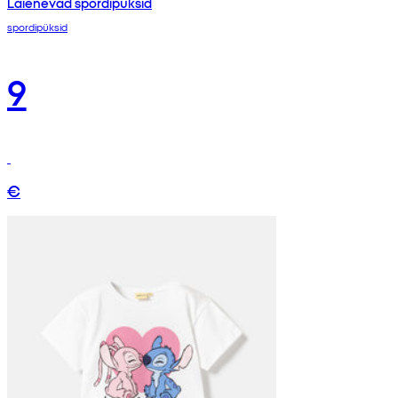
Laienevad spordipüksid
spordipüksid
9
€