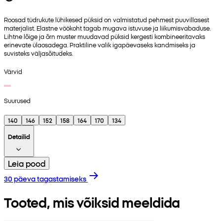
Roosad tüdrukute lühikesed püksid on valmistatud pehmest puuvillasest
materjalist. Elastne vöökoht tagab mugava istuvuse ja liikumisvabaduse.
Lihtne lõige ja õrn muster muudavad püksid kergesti kombineeritavaks
erinevate ülaosadega. Praktiline valik igapäevaseks kandmiseks ja
suvisteks väljasõitudeks.
Värvid
Suurused
140
146
152
158
164
170
134
Detailid
Leia pood
30 päeva tagastamiseks
Tooted, mis võiksid meeldida