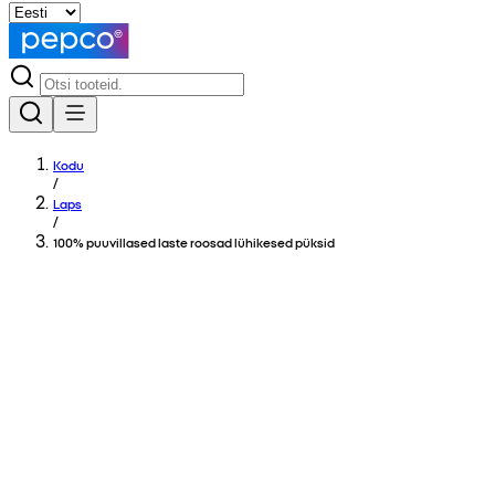
Kodu
/
Laps
/
100% puuvillased laste roosad lühikesed püksid