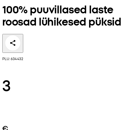
100% puuvillased laste
roosad lühikesed püksid
PLU: 634432
3
€