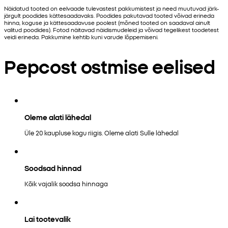
Näidatud tooted on eelvaade tulevastest pakkumistest ja need muutuvad järk-
järgult poodides kättesaadavaks. Poodides pakutavad tooted võivad erineda
hinna, koguse ja kättesaadavuse poolest (mõned tooted on saadaval ainult
valitud poodides). Fotod näitavad näidismudeleid ja võivad tegelikest toodetest
veidi erineda. Pakkumine kehtib kuni varude lõppemiseni.
Pepcost ostmise eelised
Oleme alati lähedal
Üle 20 kaupluse kogu riigis. Oleme alati Sulle lähedal
Soodsad hinnad
Kõik vajalik soodsa hinnaga
Lai tootevalik