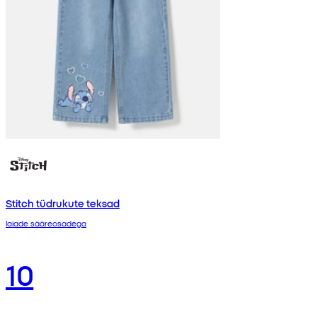
Stitch tüdrukute teksad
laiade sääreosadega
10