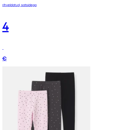
rihveldatud, satsidega
4
€