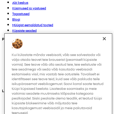
Abi keskus
Küsimused ja vastused
Tagastused
Blogi
Müügist eemaldatud tooted
Küpsiste seaded
Products
Kollektsioonid
Imikutele
Kui külastate mõnda veebisaiti, võib see salvestada või
välja otsida teavet teie brauserist (peamiselt küpsiste
Laps
vormis). See teave võib olla seotud teie, teie eelistuste või
Kodukaubad
teie seadmega või seda võib kasutada veebisaidi
Naistele
esitamiseks viisil, mis vastab teie ootustele. Tavaliselt ei
Meestele
identifitseeri see teave teid, kuid see võib pakkuda teile
Muud
isikupärasemat veebikogemust. Soovi korral saate teatud
tüüpi küpsised keelata. Lisateabe saamiseks ja meie
Leiad meid ka
vaikimisi seadete muutmiseks klõpsake kategooria
pealkirjadel. Siiski peaksite olema teadlik, et teatud tüüpi
küpsiste blokeerimine võib mõjutada teie
kasutajakogemust veebisaidil ja meie pakutavaid
teenuseid.