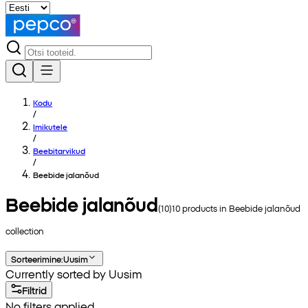
Kodu
/
Imikutele
/
Beebitarvikud
/
Beebide jalanõud
Beebide jalanõud
(
10
)
10
products in
Beebide jalanõud
collection
Sorteerimine
:
Uusim
Currently sorted by Uusim
Filtrid
No filters applied