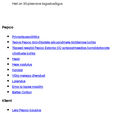
Meil on 30-päevane tagastusõigus
Pepco
Privaatsuspoliitika
Teave Pepco töövõtjatele isikuandmete töötlemise kohta
Täpsed reeglid Pepco Estonia OÜ sotsiaalmeedias korraldatavate
võistluste kohta
Meist
Meie vastutus
Karjäär
Võta meiega ühendust
Laiendus
Ema ja lapse maailm
Better Cotton
Klient
Leia Pepco kauplus