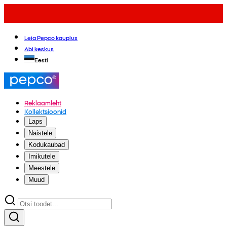
Leia Pepco kauplus
Abi keskus
Eesti
Reklaamleht
Kollektsioonid
Laps
Naistele
Kodukaubad
Imikutele
Meestele
Muud