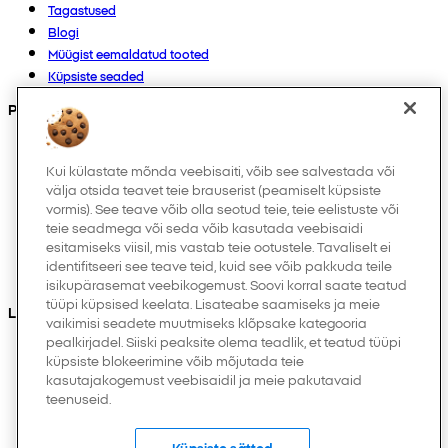
Tagastused
Blogi
Müügist eemaldatud tooted
Küpsiste seaded
Products
Kollektsioonid
Imikutele
Kui külastate mõnda veebisaiti, võib see salvestada või
välja otsida teavet teie brauserist (peamiselt küpsiste
Laps
vormis). See teave võib olla seotud teie, teie eelistuste või
Kodukaubad
teie seadmega või seda võib kasutada veebisaidi
Naistele
esitamiseks viisil, mis vastab teie ootustele. Tavaliselt ei
Meestele
identifitseeri see teave teid, kuid see võib pakkuda teile
Muud
isikupärasemat veebikogemust. Soovi korral saate teatud
tüüpi küpsised keelata. Lisateabe saamiseks ja meie
Leiad meid ka
vaikimisi seadete muutmiseks klõpsake kategooria
pealkirjadel. Siiski peaksite olema teadlik, et teatud tüüpi
küpsiste blokeerimine võib mõjutada teie
kasutajakogemust veebisaidil ja meie pakutavaid
teenuseid.