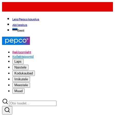
Leia Pepco kauplus
Abi keskus
Eesti
Reklaamleht
Kollektsioonid
Laps
Naistele
Kodukaubad
Imikutele
Meestele
Muud