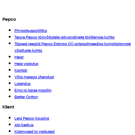
Pepco
Privaatsuspoliitika
Teave Pepco töövõtjatele isikuandmete töötlemise kohta
Täpsed reeglid Pepco Estonia OÜ sotsiaalmeedias korraldatavate
võistluste kohta
Meist
Meie vastutus
Karjäär
Võta meiega ühendust
Laiendus
Ema ja lapse maailm
Better Cotton
Klient
Leia Pepco kauplus
Abi keskus
Küsimused ja vastused