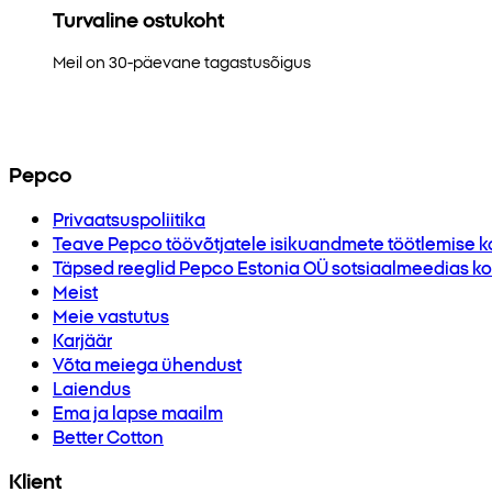
Turvaline ostukoht
Meil on 30-päevane tagastusõigus
Pepco
Privaatsuspoliitika
Teave Pepco töövõtjatele isikuandmete töötlemise k
Täpsed reeglid Pepco Estonia OÜ sotsiaalmeedias kor
Meist
Meie vastutus
Karjäär
Võta meiega ühendust
Laiendus
Ema ja lapse maailm
Better Cotton
Klient