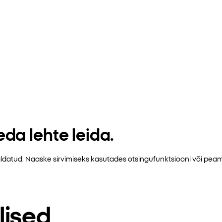
da lehte leida.
emaldatud. Naaske sirvimiseks kasutades otsingufunktsiooni või pe
lised