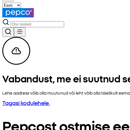
Vabandust, me ei suutnud se
Lehe aadress võib olla muutunud või leht võib olla täielikult e
Tagasi kodulehele.
Pepcost ostmise ee