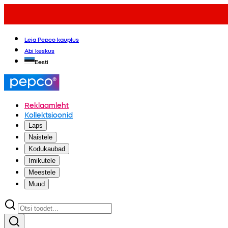
Leia Pepco kauplus
Abi keskus
Eesti
Reklaamleht
Kollektsioonid
Laps
Naistele
Kodukaubad
Imikutele
Meestele
Muud