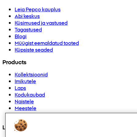
Leia Pepco kauplus
Abi keskus
Küsimused ja vastused
Tagastused
Blogi
Müügist eemaldatud tooted
Küpsiste seaded
Products
Kollektsioonid
Imikutele
Laps
Kodukaubad
Naistele
Meestele
Muud
Leiad meid ka