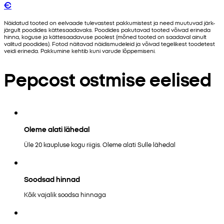
€
Näidatud tooted on eelvaade tulevastest pakkumistest ja need muutuvad järk-
järgult poodides kättesaadavaks. Poodides pakutavad tooted võivad erineda
hinna, koguse ja kättesaadavuse poolest (mõned tooted on saadaval ainult
valitud poodides). Fotod näitavad näidismudeleid ja võivad tegelikest toodetest
veidi erineda. Pakkumine kehtib kuni varude lõppemiseni.
Pepcost ostmise eelised
Oleme alati lähedal
Üle 20 kaupluse kogu riigis. Oleme alati Sulle lähedal
Soodsad hinnad
Kõik vajalik soodsa hinnaga