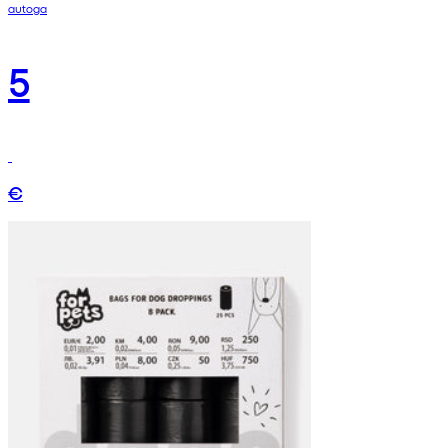
autoga
5
€