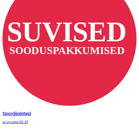
Spordijalatsid
suurused 32–37