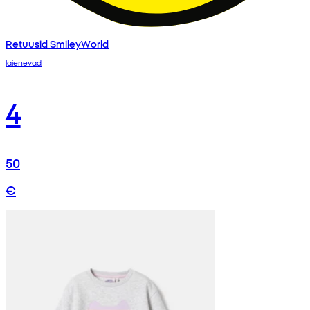
Retuusid SmileyWorld
laienevad
4
50
€