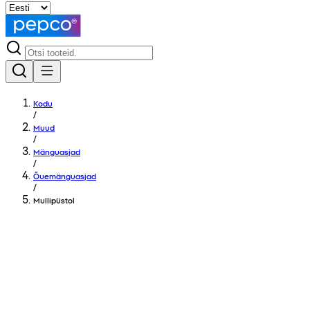
Kodu
/
Muud
/
Mänguasjad
/
Õuemänguasjad
/
Mullipüstol