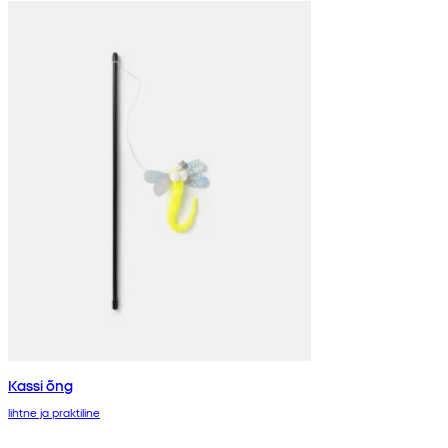
Kassi õng
lihtne ja praktiline