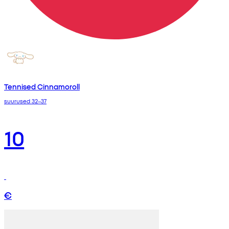
Tennised Cinnamoroll
suurused 32–37
10
€