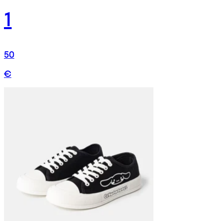
1
50
€