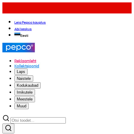
Leia Pepco kauplus
Abi keskus
Eesti
Reklaamleht
Kollektsioonid
Laps
Naistele
Kodukaubad
Imikutele
Meestele
Muud