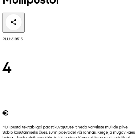
PLU: 618515
4
€
Mullipüstol tekitab igal päästikuvajutusel tiheda värviliste mullide pilve.
Sobib kasutamiseks õues, sünnipäevadel või rannas. Kerge ja mugav käes
hoida – kasta otsik vedelikku ja lülita sisse. Komplektis on mullivedelik, et