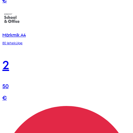
Märkmik A4
80 lehekülge
2
50
€