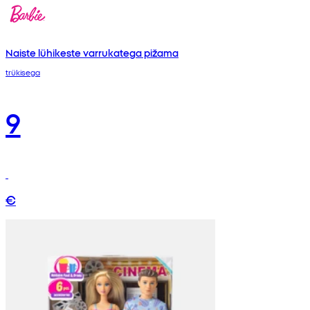
Naiste lühikeste varrukatega pižama
trükisega
9
€