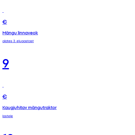
€
Mängu linnaveok
alates 3. eluaastast
9
€
Kaugjuhitav mängutraktor
lastele