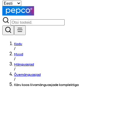
Kodu
/
Muud
/
Mänguasjad
/
Õuemänguasjad
/
Käru koos liivamänguasjade komplektiga