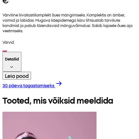
€
Värviline liivakastikomplekt õues mängimiseks. Komplektis on ämber,
vormid ja labidas. Mugava käepidemega käru lihtsustab tarvikute
kandmist ja pakub täiendavaid mänguvõimalusi. Sobib lapsele õues aja
veetmiseks.
Värvid
Detailid
Leia pood
30 päeva tagastamiseks
Tooted, mis võiksid meeldida