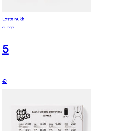
Laste nukk
autoga
5
€