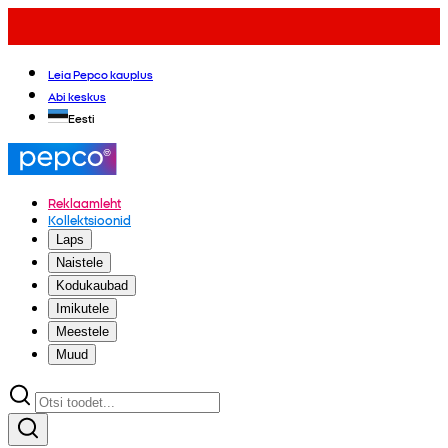
Leia Pepco kauplus
Abi keskus
Eesti
Reklaamleht
Kollektsioonid
Laps
Naistele
Kodukaubad
Imikutele
Meestele
Muud