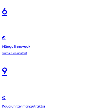
6
€
Mängu linnaveok
alates 3. eluaastast
9
€
Kaugjuhitav mängutraktor