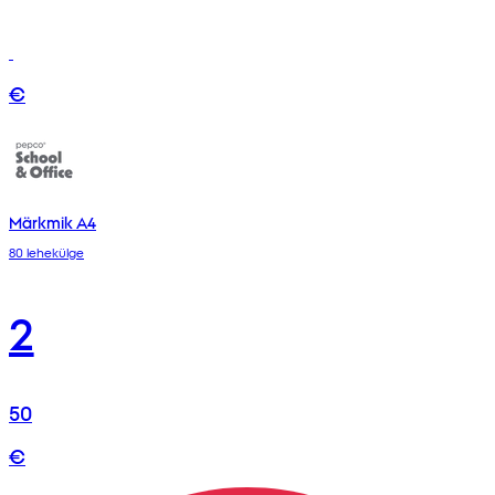
€
Märkmik A4
80 lehekülge
2
50
€