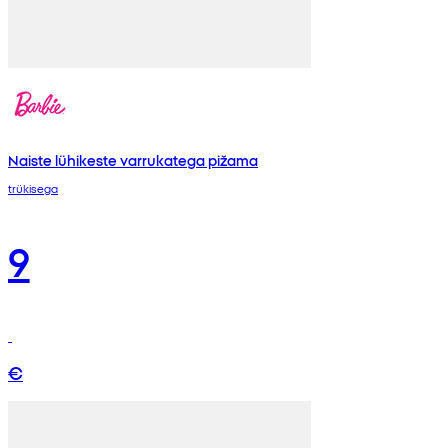
Naiste lühikeste varrukatega pižama
trükisega
9
€