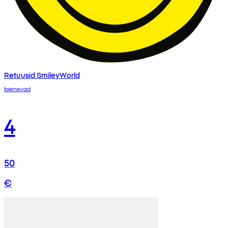
Retuusid SmileyWorld
laienevad
4
50
€