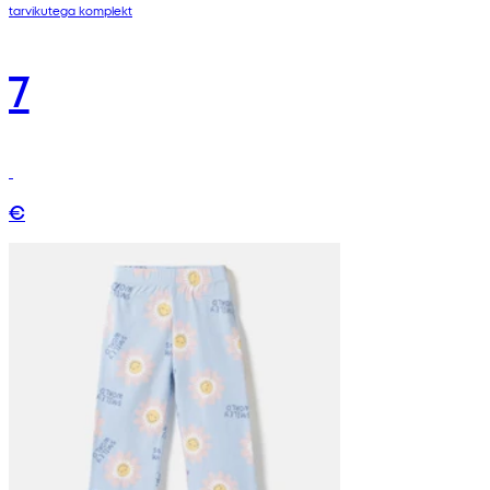
tarvikutega komplekt
7
€