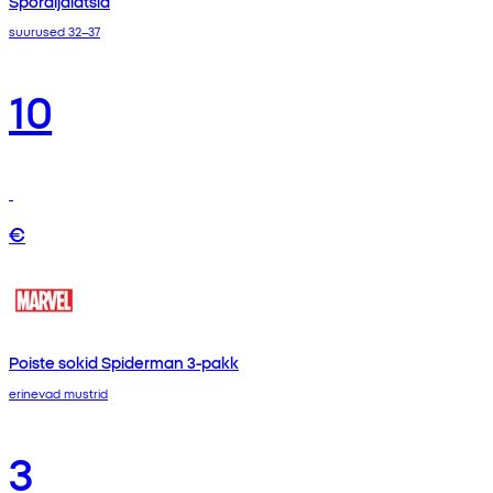
Spordijalatsid
suurused 32–37
10
€
Poiste sokid Spiderman 3-pakk
erinevad mustrid
3