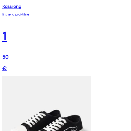
Kassi õng
lihtne ja praktiline
1
50
€