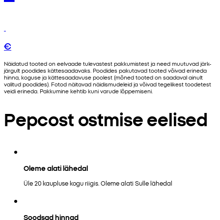
€
Näidatud tooted on eelvaade tulevastest pakkumistest ja need muutuvad järk-
järgult poodides kättesaadavaks. Poodides pakutavad tooted võivad erineda
hinna, koguse ja kättesaadavuse poolest (mõned tooted on saadaval ainult
valitud poodides). Fotod näitavad näidismudeleid ja võivad tegelikest toodetest
veidi erineda. Pakkumine kehtib kuni varude lõppemiseni.
Pepcost ostmise eelised
Oleme alati lähedal
Üle 20 kaupluse kogu riigis. Oleme alati Sulle lähedal
Soodsad hinnad